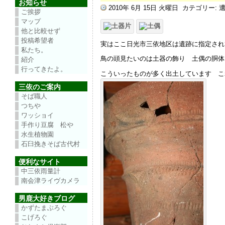
お知らせ
2010年 6月 15日 火曜日
カテゴリー:
ご挨拶
マップ
他と比較せず
投稿希望者
実はここ日光市三依地区は遺跡に指定され
私たち。
鳥の頭見たいのは土器の飾り 土偶の胴体
紹介
行ってきたよ。
こういったものが多く出土しています こ
三依のご案内
そば職人
つちや
ワッショイ
手作り豆腐 松や
水生植物園
石臼挽きそば古代村
便利なサイト
中三依雨量計
南会津ライヴカメラ
男鹿大好きブログ
かずたまぶろぐ
こげろぐ