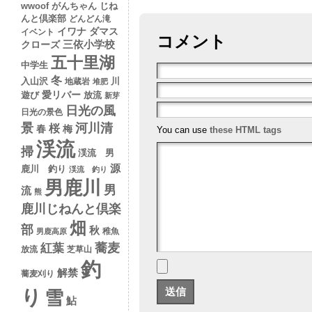
wwoof
がんちゃん
じね
んと倶楽部
どんどん滝
イワナ
ダマス
イベント
コメント
クローズ
三依小学校
五十里湖
中学生
冬
入山沢
川
地蔵岩
堆肥
愛リバー
遊び
放流
新芽
日光の風
日光の景色
景
河川清
桜
春
梅
You can use
these HTML tags
渓流
掃
渓流 男
源
鹿川 釣り
渓流 釣り
男鹿川
男
流
熊
鹿川じねんと倶楽
畑
部
秋
稚魚
男鹿高原
蕎麦
紅葉
放流
芝草山
釣
解禁
蕎麦刈り
り
雪
鮎