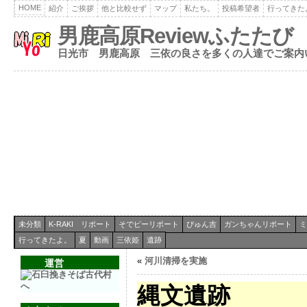
HOME
紹介
ご挨拶
他と比較せず
マップ
私たち。
投稿希望者
行ってきた
男鹿高原Reviewふたたび
日光市 男鹿高原 三依の良さを多くの人達でご案内
未分類
K-RAKI リポート
そでピーリポート
ぴゅん吉
ガンちゃんリポート
ミ
行ってきたよ。
夏
動画
三依姫
遺跡
«
河川清掃を実施
運営
縄文遺跡