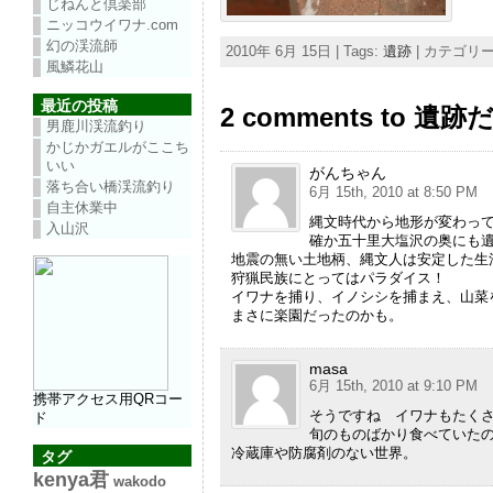
じねんと倶楽部
ニッコウイワナ.com
幻の渓流師
2010年 6月 15日 | Tags:
遺跡
| カテゴリー
風鱗花山
最近の投稿
2 comments to 遺
男鹿川渓流釣り
かじかガエルがここち
いい
がんちゃん
落ち合い橋渓流釣り
6月 15th, 2010 at 8:50 PM
自主休業中
縄文時代から地形が変わっ
入山沢
確か五十里大塩沢の奥にも
地震の無い土地柄、縄文人は安定した生
狩猟民族にとってはパラダイス！
イワナを捕り、イノシシを捕まえ、山菜
まさに楽園だったのかも。
masa
6月 15th, 2010 at 9:10 PM
携帯アクセス用QRコー
そうですね イワナもたく
ド
旬のものばかり食べていた
冷蔵庫や防腐剤のない世界。
タグ
kenya君
wakodo