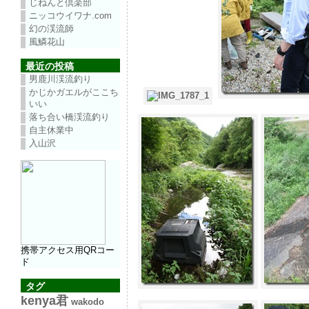
じねんと倶楽部
ニッコウイワナ.com
幻の渓流師
風鱗花山
最近の投稿
男鹿川渓流釣り
かじかガエルがここち
いい
落ち合い橋渓流釣り
自主休業中
入山沢
携帯アクセス用QRコー
ド
タグ
kenya君
wakodo