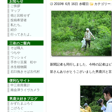
お知らせ
2010年 6月 16日 水曜日
カテゴリー
ご挨拶
マップ
他と比較せず
投稿希望者
私たち。
紹介
行ってきたよ。
三依のご案内
そば職人
つちや
ワッショイ
手作り豆腐 松や
新聞記者も同行しました、今時の記者はビ
水生植物園
石臼挽きそば古代村
皆さんありがとうございました男鹿川と言
便利なサイト
中三依雨量計
南会津ライヴカメラ
男鹿大好きブログ
かずたまぶろぐ
こげろぐ