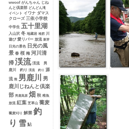
wwoof
がんちゃん
じね
んと倶楽部
どんどん滝
イワナ
ダマス
イベント
クローズ
三依小学校
五十里湖
中学生
冬
入山沢
川
地蔵岩
堆肥
愛リバー
遊び
放流
新芽
日光の風
日光の景色
景
河川清
桜
春
梅
渓流
掃
渓流 男
源
鹿川 釣り
渓流 釣り
男鹿川
男
流
熊
鹿川じねんと倶楽
畑
部
秋
稚魚
男鹿高原
蕎麦
紅葉
放流
芝草山
釣
解禁
蕎麦刈り
り
雪
鮎