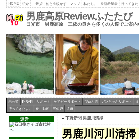
HOME
紹介
ご挨拶
他と比較せず
マップ
私たち。
投稿希望者
行ってきた
男鹿高原Reviewふたたび
日光市 男鹿高原 三依の良さを多くの人達でご案内
未分類
K-RAKI リポート
そでピーリポート
ぴゅん吉
ガンちゃんリポート
ミ
行ってきたよ。
夏
動画
三依姫
遺跡
«
下野新聞 男鹿川清掃
運営
男鹿川河川清掃