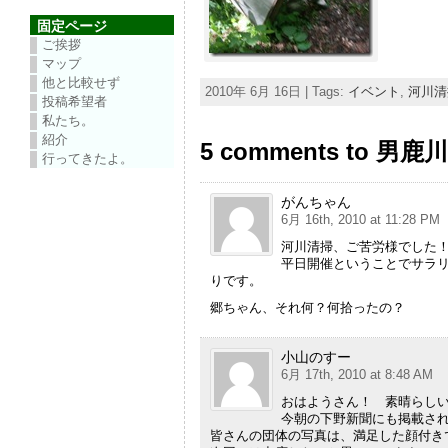
固定ページ
ご挨拶
マップ
他と比較せず
2010年 6月 16日 | Tags:
イベント
,
河川清
投稿希望者
私たち。
紹介
5 comments to 男
行ってきたよ。
がんちゃん
6月 16th, 2010 at 11:28 PM
河川清掃、ご苦労様でした
平日開催ということでサラ
りです。
郷ちゃん、それ何？何拾ったの？
小山のすー
6月 17th, 2010 at 8:48 AM
おはようさん！ 素晴らし
今朝の下野新聞にも掲載さ
皆さんの団体の写真は、満足した顔付き