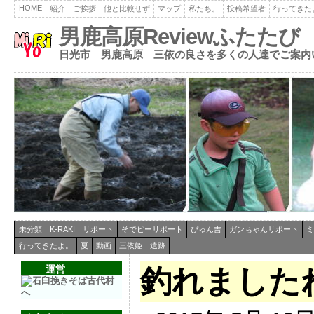
HOME
紹介
ご挨拶
他と比較せず
マップ
私たち。
投稿希望者
行ってきた
男鹿高原Reviewふたたび
日光市 男鹿高原 三依の良さを多くの人達でご案内
未分類
K-RAKI リポート
そでピーリポート
ぴゅん吉
ガンちゃんリポート
ミ
行ってきたよ。
夏
動画
三依姫
遺跡
運営
釣れました