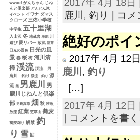
2017年 4月 18
wwoof
がんちゃん
じね
んと倶楽部
どんどん滝
鹿川
,
釣り
|
コメ
イワナ
ダマス
イベント
クローズ
三依小学校
五十里湖
中学生
絶好のポイ
冬
入山沢
川
地蔵岩
堆肥
愛リバー
遊び
放流
新芽
日光の風
日光の景色
2017年 4月 1
景
河川清
桜
春
梅
渓流
掃
鹿川
,
釣り
渓流 男
源
鹿川 釣り
渓流 釣り
男鹿川
男
[…]
流
熊
鹿川じねんと倶楽
畑
2017年 4月 12
部
秋
稚魚
男鹿高原
蕎麦
紅葉
放流
芝草山
|
コメントを書く
釣
解禁
蕎麦刈り
り
雪
鮎