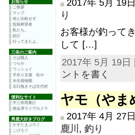
2017年 5月 1
お知らせ
ご挨拶
り
マップ
他と比較せず
投稿希望者
お客様が釣ってき
私たち。
紹介
して […]
行ってきたよ。
三依のご案内
そば職人
2017年 5月 19
つちや
ワッショイ
ントを書く
手作り豆腐 松や
水生植物園
石臼挽きそば古代村
ヤモ（やま
便利なサイト
中三依雨量計
南会津ライヴカメラ
2017年 4月 2
男鹿大好きブログ
かずたまぶろぐ
鹿川
,
釣り
こげろぐ