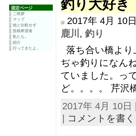
釣り大好き
固定ページ
ご挨拶
2017年 4月 1
マップ
他と比較せず
鹿川
,
釣り
投稿希望者
私たち。
紹介
落ち合い橋より
行ってきたよ。
ぢゃ釣りになんね
ていました。って
ど。。。。 芹沢橋
2017年 4月 10
|
コメントを書く