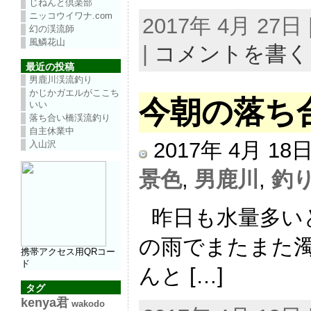
じねんと倶楽部
ニッコウイワナ.com
2017年 4月 27
幻の渓流師
風鱗花山
|
コメントを書く
最近の投稿
男鹿川渓流釣り
かじかガエルがここち
今朝の落ち
いい
落ち合い橋渓流釣り
自主休業中
2017年 4月 1
入山沢
景色
,
男鹿川
,
釣
昨日も水量多い
の雨でまたまた濁
携帯アクセス用QRコー
ド
んと […]
タグ
kenya君
wakodo