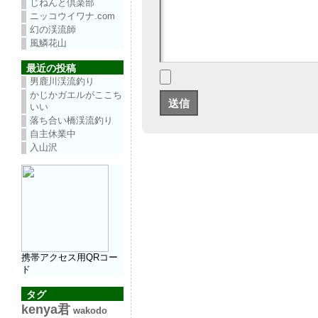
じねんと倶楽部
ニッコウイワナ.com
幻の渓流師
風鱗花山
最近の投稿
男鹿川渓流釣り
かじかガエルがここち
いい
落ち合い橋渓流釣り
自主休業中
入山沢
携帯アクセス用QRコー
ド
タグ
kenya君
wakodo