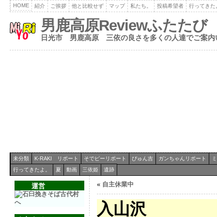
HOME
紹介
ご挨拶
他と比較せず
マップ
私たち。
投稿希望者
行ってきた
男鹿高原Reviewふたたび
日光市 男鹿高原 三依の良さを多くの人達でご案内
未分類
K-RAKI リポート
そでピーリポート
ぴゅん吉
ガンちゃんリポート
ミ
行ってきたよ。
夏
動画
三依姫
遺跡
«
自主休業中
運営
入山沢