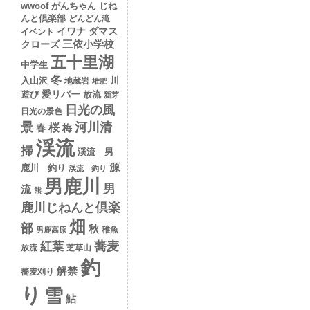
wwoof
がんちゃん
じね
んと倶楽部
どんどん滝
イワナ
ダマス
イベント
クローズ
三依小学校
五十里湖
中学生
冬
入山沢
川
地蔵岩
堆肥
愛リバー
遊び
放流
新芽
日光の風
日光の景色
景
河川清
桜
春
梅
渓流
掃
渓流 男
源
鹿川 釣り
渓流 釣り
男鹿川
男
流
熊
鹿川じねんと倶楽
畑
部
秋
稚魚
男鹿高原
蕎麦
紅葉
放流
芝草山
釣
解禁
蕎麦刈り
り
雪
鮎