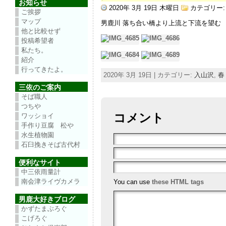
お知らせ
2020年 3月 19日 木曜日
カテゴリー
ご挨拶
マップ
男鹿川 落ち合い橋より上流と下流を望む
他と比較せず
投稿希望者
私たち。
紹介
行ってきたよ。
2020年 3月 19日 | カテゴリー:
入山沢
,
春
三依のご案内
そば職人
つちや
コメント
ワッショイ
手作り豆腐 松や
水生植物園
石臼挽きそば古代村
便利なサイト
中三依雨量計
南会津ライヴカメラ
You can use
these HTML tags
男鹿大好きブログ
かずたまぶろぐ
こげろぐ