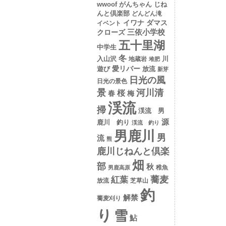
wwoof
がんちゃん
じね
んと倶楽部
どんどん滝
イワナ
ダマス
イベント
クローズ
三依小学校
五十里湖
中学生
冬
入山沢
川
地蔵岩
堆肥
愛リバー
遊び
放流
新芽
日光の風
日光の景色
景
河川清
桜
春
梅
渓流
掃
渓流 男
源
鹿川 釣り
渓流 釣り
男鹿川
男
流
熊
鹿川じねんと倶楽
畑
部
秋
稚魚
男鹿高原
蕎麦
紅葉
放流
芝草山
釣
解禁
蕎麦刈り
り
雪
鮎