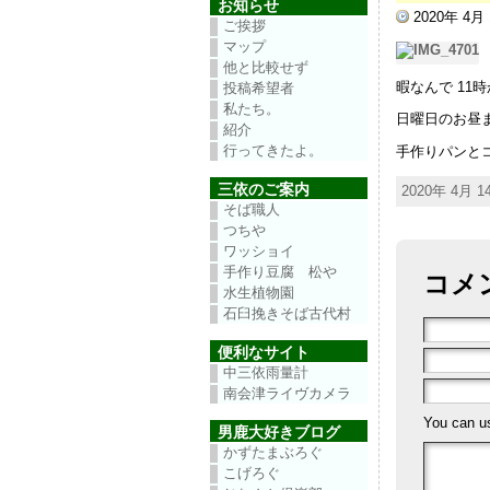
お知らせ
2020年 4月
ご挨拶
マップ
他と比較せず
暇なんで 11
投稿希望者
私たち。
日曜日のお昼
紹介
行ってきたよ。
手作りパンと
三依のご案内
2020年 4月 
そば職人
つちや
ワッショイ
手作り豆腐 松や
コメ
水生植物園
石臼挽きそば古代村
便利なサイト
中三依雨量計
南会津ライヴカメラ
You can 
男鹿大好きブログ
かずたまぶろぐ
こげろぐ