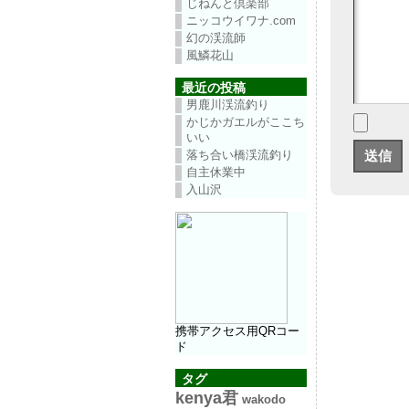
じねんと倶楽部
ニッコウイワナ.com
幻の渓流師
風鱗花山
最近の投稿
男鹿川渓流釣り
かじかガエルがここち
いい
落ち合い橋渓流釣り
自主休業中
入山沢
携帯アクセス用QRコー
ド
タグ
kenya君
wakodo