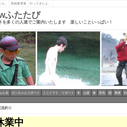
たち。
投稿希望者
行ってきたよ。
ewふたたび
さを多くの人達でご案内いたします 楽しいこといっぱい！
ゅん吉
ガンちゃんリポート
ミニトマト リポート
冬
山菜
春
景色
畑
蕎麦
釣
渓流釣り
休業中