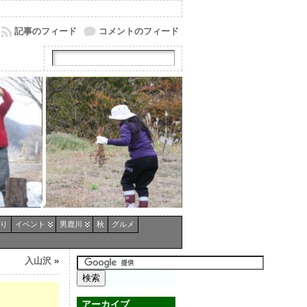
記事のフィード
コメントのフィード
り
イベント
男鹿川
秋
グルメ
入山沢
»
アーカイブ