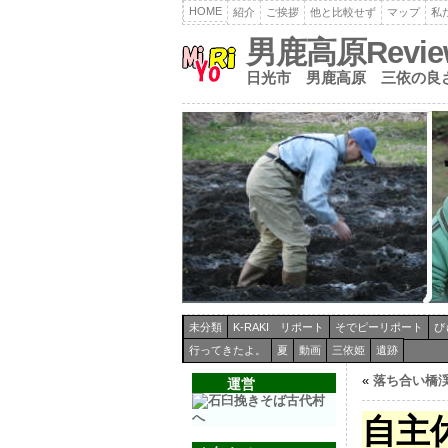
HOME
紹介
ご挨拶
他と比較せず
マップ
私
男鹿高原Revi
日光市 男鹿高原 三依の良
未分類
K-RAKI リポート
そでピーリポート
ぴ
行ってきたよ。
夏
動画
三依姫
遺跡
«
落ち合い橋
運営
自主