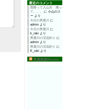
最近のコメント
雨降って入山沢 濁っ
て。。。
に
小山のス
ー
より
今日の男鹿川
に
admin
より
今日の男鹿川
に
k_raki
より
男鹿川の渓流釣り
に
admin
より
男鹿川の渓流釣り
に
K_raki
より
男鹿高原Review