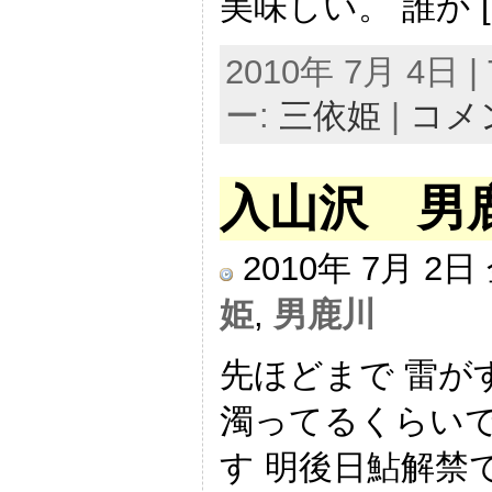
美味しい。 誰か [
2010年 7月 4日 | 
ー:
三依姫
|
コメ
入山沢 男
2010年 7月 2
姫
,
男鹿川
先ほどまで 雷が
濁ってるくらい
す 明後日鮎解禁