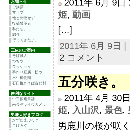
2011年 6月 9
お知らせ
ご挨拶
姫
,
動画
マップ
他と比較せず
投稿希望者
[…]
私たち。
紹介
行ってきたよ。
2011年 6月 9日
三依のご案内
2 コメント
そば職人
つちや
ワッショイ
手作り豆腐 松や
五分咲き。
水生植物園
石臼挽きそば古代村
便利なサイト
2011年 4月 3
中三依雨量計
南会津ライヴカメラ
姫
,
入山沢
,
景色
,
男鹿大好きブログ
かずたまぶろぐ
男鹿川の桜が咲く
こげろぐ