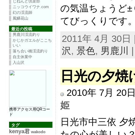
じねんと倶楽部
の気温ちょうど±
ニッコウイワナ.com
幻の渓流師
てびっくりです。 
風鱗花山
最近の投稿
男鹿川渓流釣り
2011年 4月 30
かじかガエルがここち
いい
沢
,
景色
,
男鹿川
落ち合い橋渓流釣り
自主休業中
入山沢
日光の夕焼
2010年 7月 2
姫
携帯アクセス用QRコー
ド
日光市中三依 夕
タグ
kenya君
たの心が美しい？？
wakodo