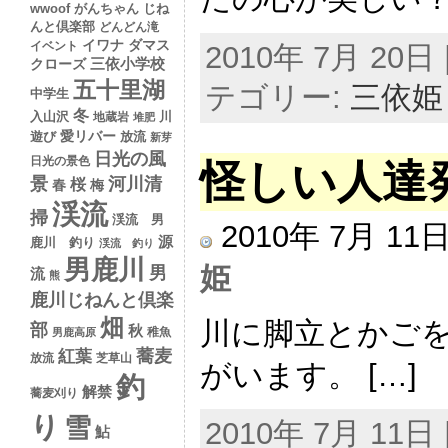
wwoof
がんちゃん
じね
んと倶楽部
どんどん滝
イワナ
ダマス
イベント
2010年 7月 20日 |
クローズ
三依小学校
五十里湖
テゴリー:
三依姫
中学生
冬
入山沢
川
地蔵岩
堆肥
愛リバー
遊び
放流
新芽
日光の風
日光の景色
怪しい人達
景
河川清
桜
春
梅
渓流
掃
渓流 男
2010年 7月 1
源
鹿川 釣り
渓流 釣り
男鹿川
姫
男
流
熊
鹿川じねんと倶楽
畑
川に脚立とかご
部
秋
稚魚
男鹿高原
蕎麦
紅葉
放流
芝草山
がいます。 […]
釣
解禁
蕎麦刈り
り
雪
2010年 7月 11日 |
鮎