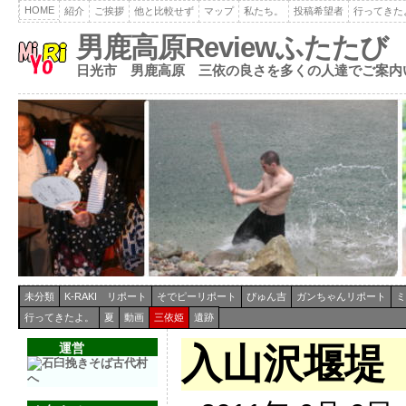
HOME
紹介
ご挨拶
他と比較せず
マップ
私たち。
投稿希望者
行ってきた
男鹿高原Reviewふたたび
日光市 男鹿高原 三依の良さを多くの人達でご案内
未分類
K-RAKI リポート
そでピーリポート
ぴゅん吉
ガンちゃんリポート
ミ
行ってきたよ。
夏
動画
三依姫
遺跡
運営
入山沢堰堤