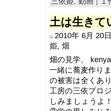
三依姫
,
動画
|
１
土は生きて
2010年 6月 2
姫
,
畑
畑の見学、 ken
一緒に蕎麦作りま
の被害は全くあり
工房の三依プロ
しみましょうよ！