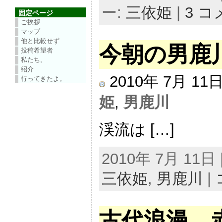
ー:
三依姫
|
3 
固定ページ
ご挨拶
マップ
他と比較せず
今朝の男鹿
投稿希望者
私たち。
紹介
2010年 7月 1
行ってきたよ。
姫
,
男鹿川
渓流は […]
2010年 7月 11日 |
三依姫
,
男鹿川
|
古代浪漫 