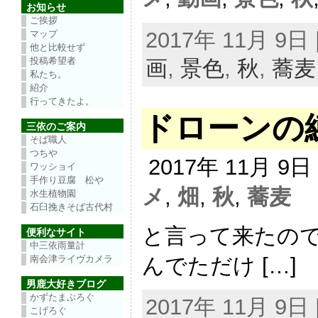
お知らせ
ご挨拶
2017年 11月 9
マップ
他と比較せず
投稿希望者
画
,
景色
,
秋
,
蕎麦
私たち。
紹介
行ってきたよ。
ドローンの
三依のご案内
そば職人
つちや
2017年 11月 9
ワッショイ
手作り豆腐 松や
メ
,
畑
,
秋
,
蕎麦
水生植物園
石臼挽きそば古代村
と言って来たので
便利なサイト
中三依雨量計
んでただけ […]
南会津ライヴカメラ
男鹿大好きブログ
かずたまぶろぐ
2017年 11月 9
こげろぐ