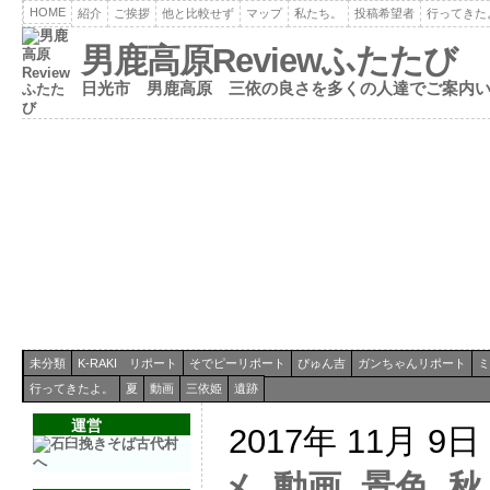
HOME
紹介
ご挨拶
他と比較せず
マップ
私たち。
投稿希望者
行ってきた
男鹿高原Reviewふたたび
日光市 男鹿高原 三依の良さを多くの人達でご案内
未分類
K-RAKI リポート
そでピーリポート
ぴゅん吉
ガンちゃんリポート
ミ
行ってきたよ。
夏
動画
三依姫
遺跡
運営
2017年 11月 9
メ
,
動画
,
景色
,
秋