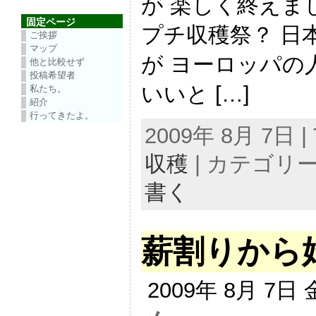
が 楽しく終えま
固定ページ
プチ収穫祭？ 日
ご挨拶
マップ
が ヨーロッパの
他と比較せず
投稿希望者
いいと […]
私たち。
紹介
行ってきたよ。
2009年 8月 7日 | 
収穫
| カテゴリー
書く
薪割りから
2009年 8月 7日