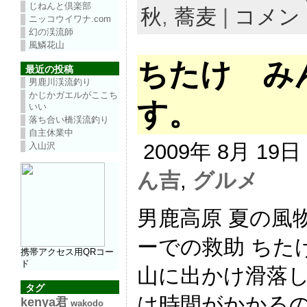
じねんと倶楽部
秋
,
蕎麦
|
コメン
ニッコウイワナ.com
幻の渓流師
風鱗花山
ちたけ み
最近の投稿
男鹿川渓流釣り
かじかガエルがここち
す。
いい
落ち合い橋渓流釣り
自主休業中
2009年 8月 19
入山沢
ん吉
,
グルメ
男鹿高原 夏の風
ーでの救助 ちた
携帯アクセス用QRコー
ド
山に出かけ滑落し
タグ
は時間がかかるので
kenya君
wakodo