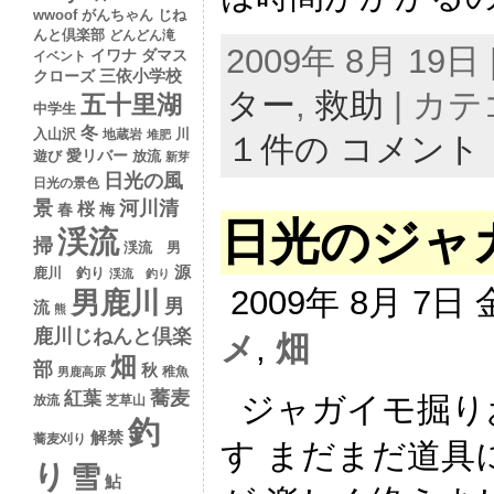
wwoof
がんちゃん
じね
んと倶楽部
どんどん滝
2009年 8月 19日 |
イワナ
ダマス
イベント
クローズ
三依小学校
ター
,
救助
| カ
五十里湖
中学生
冬
入山沢
川
地蔵岩
堆肥
１件の コメント
愛リバー
遊び
放流
新芽
日光の風
日光の景色
景
河川清
桜
春
梅
日光のジャ
渓流
掃
渓流 男
源
鹿川 釣り
渓流 釣り
2009年 8月 7日
男鹿川
男
流
熊
鹿川じねんと倶楽
メ
,
畑
畑
部
秋
稚魚
男鹿高原
蕎麦
紅葉
ジャガイモ掘り
放流
芝草山
釣
解禁
蕎麦刈り
す まだまだ道具
り
雪
鮎