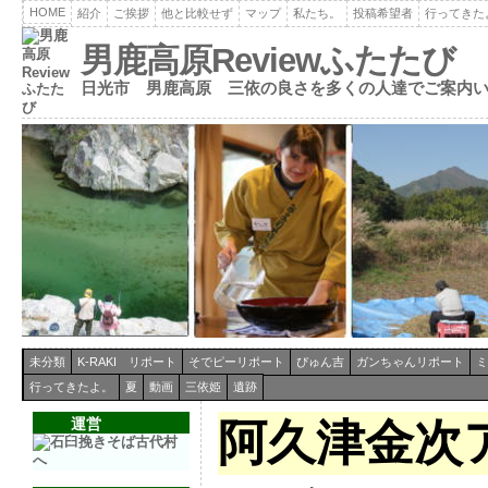
HOME
紹介
ご挨拶
他と比較せず
マップ
私たち。
投稿希望者
行ってきた
男鹿高原Reviewふたたび
日光市 男鹿高原 三依の良さを多くの人達でご案内
未分類
K-RAKI リポート
そでピーリポート
ぴゅん吉
ガンちゃんリポート
ミ
行ってきたよ。
夏
動画
三依姫
遺跡
運営
阿久津金次