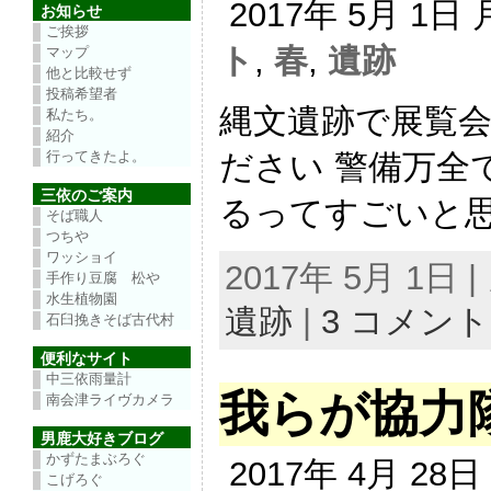
2017年 5月 1日
お知らせ
ご挨拶
ト
,
春
,
遺跡
マップ
他と比較せず
投稿希望者
縄文遺跡で展覧会
私たち。
紹介
ださい 警備万全
行ってきたよ。
三依のご案内
るってすごいと思う
そば職人
つちや
ワッショイ
2017年 5月 1日
手作り豆腐 松や
水生植物園
遺跡
|
3 コメント
石臼挽きそば古代村
便利なサイト
中三依雨量計
我らが協力
南会津ライヴカメラ
男鹿大好きブログ
かずたまぶろぐ
2017年 4月 28
こげろぐ