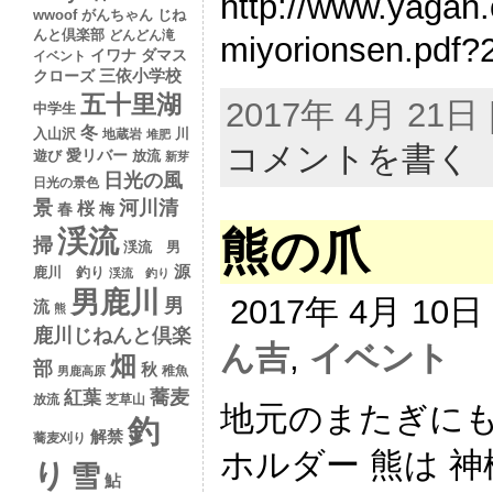
http://www.yagan.
wwoof
がんちゃん
じね
んと倶楽部
どんどん滝
miyorionsen.pdf
イワナ
ダマス
イベント
クローズ
三依小学校
五十里湖
2017年 4月 21
中学生
冬
入山沢
川
地蔵岩
堆肥
コメントを書く
愛リバー
遊び
放流
新芽
日光の風
日光の景色
景
河川清
桜
春
梅
熊の爪
渓流
掃
渓流 男
源
鹿川 釣り
渓流 釣り
男鹿川
2017年 4月 10
男
流
熊
鹿川じねんと倶楽
ん吉
,
イベント
畑
部
秋
稚魚
男鹿高原
蕎麦
紅葉
放流
芝草山
地元のまたぎにも
釣
解禁
蕎麦刈り
ホルダー 熊は 
り
雪
鮎