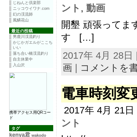
じねんと倶楽部
ント
,
動画
ニッコウイワナ.com
幻の渓流師
風鱗花山
開墾 頑張ってま
最近の投稿
す […]
男鹿川渓流釣り
かじかガエルがここち
いい
2017年 4月 28
落ち合い橋渓流釣り
自主休業中
画
|
コメントを
入山沢
電車時刻変
2017年 4月 21
携帯アクセス用QRコー
ド
ント
タグ
kenya君
wakodo