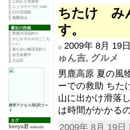
じねんと倶楽部
ニッコウイワナ.com
ちたけ み
幻の渓流師
風鱗花山
す。
最近の投稿
男鹿川渓流釣り
かじかガエルがここち
2009年 8月 1
いい
落ち合い橋渓流釣り
自主休業中
ゅん吉
,
グルメ
入山沢
男鹿高原 夏の風
ーでの救助 ちた
山に出かけ滑落し
携帯アクセス用QRコー
は時間がかかるので
ド
タグ
2009年 8月 19日 |
kenya君
wakodo