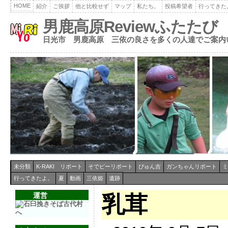
HOME
紹介
ご挨拶
他と比較せず
マップ
私たち。
投稿希望者
行ってきた
男鹿高原Reviewふたたび
日光市 男鹿高原 三依の良さを多くの人達でご案内
未分類
K-RAKI リポート
そでピーリポート
ぴゅん吉
ガンちゃんリポート
ミ
行ってきたよ。
夏
動画
三依姫
遺跡
運営
乳茸