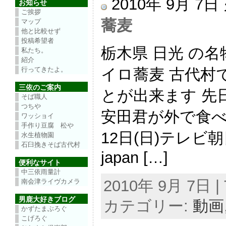
2010年 9月 7
お知らせ
ご挨拶
蕎麦
マップ
他と比較せず
投稿希望者
栃木県 日光 の
私たち。
紹介
イロ蕎麦 古代村
行ってきたよ。
三依のご案内
とが出来ます 先
そば職人
つちや
安田君が外で食べ
ワッショイ
手作り豆腐 松や
12日(日)テレビ
水生植物園
石臼挽きそば古代村
japan […]
便利なサイト
中三依雨量計
2010年 9月 7日 | 
南会津ライヴカメラ
男鹿大好きブログ
カテゴリー:
動画
かずたまぶろぐ
こげろぐ