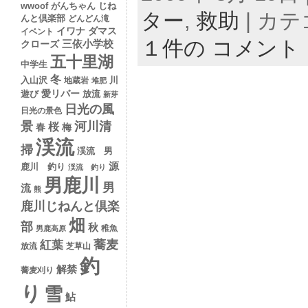
wwoof
がんちゃん
じね
ター
,
救助
| カ
んと倶楽部
どんどん滝
イワナ
ダマス
イベント
１件の コメント
クローズ
三依小学校
五十里湖
中学生
冬
入山沢
川
地蔵岩
堆肥
愛リバー
遊び
放流
新芽
日光の風
日光の景色
景
河川清
桜
春
梅
渓流
掃
渓流 男
源
鹿川 釣り
渓流 釣り
男鹿川
男
流
熊
鹿川じねんと倶楽
畑
部
秋
稚魚
男鹿高原
蕎麦
紅葉
放流
芝草山
釣
解禁
蕎麦刈り
り
雪
鮎