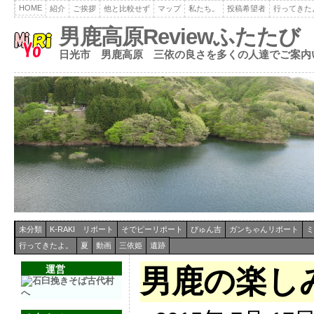
HOME
紹介
ご挨拶
他と比較せず
マップ
私たち。
投稿希望者
行ってきた
男鹿高原Reviewふたたび
日光市 男鹿高原 三依の良さを多くの人達でご案内
未分類
K-RAKI リポート
そでピーリポート
ぴゅん吉
ガンちゃんリポート
ミ
行ってきたよ。
夏
動画
三依姫
遺跡
運営
男鹿の楽し