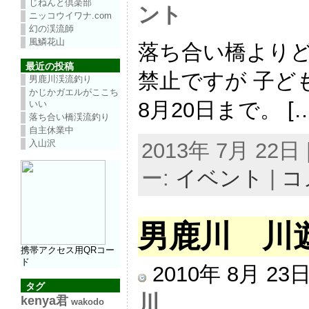
じねんと倶楽部
ント
ニッコウイワナ.com
幻の渓流師
風鱗花山
落ち合い橋よりど
最近の投稿
禁止ですが 子ど
男鹿川渓流釣り
かじかガエルがここち
8月20日まで。 […
いい
落ち合い橋渓流釣り
自主休業中
入山沢
2013年 7月 22日 |
ー:
イベント
|
コ
男鹿川 川
携帯アクセス用QRコー
ド
2010年 8月 2
タグ
川
kenya君
wakodo