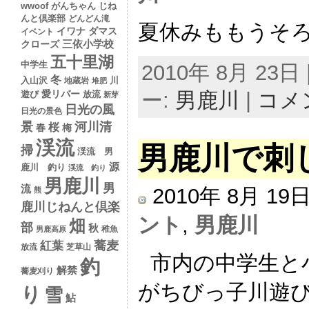
wwoof
がんちゃん
じね
んと倶楽部
どんどん滝
夏休みももうそろ
イワナ
ダマス
イベント
クローズ
三依小学校
五十里湖
中学生
2010年 8月 23日 |
冬
入山沢
川
地蔵岩
堆肥
ー:
男鹿川
|
コメ
愛リバー
遊び
放流
新芽
日光の風
日光の景色
景
河川清
桜
春
梅
渓流
男鹿川で刺
掃
渓流 男
源
鹿川 釣り
渓流 釣り
男鹿川
男
流
2010年 8月 1
熊
鹿川じねんと倶楽
ント
,
男鹿川
畑
部
秋
稚魚
男鹿高原
蕎麦
紅葉
放流
芝草山
市内の中学生と
釣
解禁
蕎麦刈り
がちびっ子川遊
り
雪
鮎