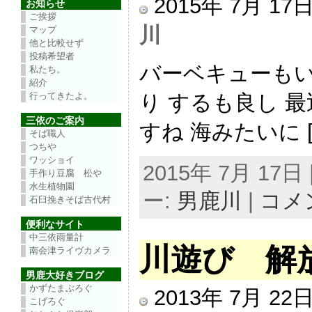
2015年 7月 1
お知らせ
ご挨拶
川
マップ
他と比較せず
投稿希望者
バーベキューもい
私たち。
紹介
り するも良し 最
行ってきたよ。
三依のご案内
すね 海みたいに [
そば職人
つちや
ワッショイ
2015年 7月 17日 |
手作り豆腐 松や
水生植物園
ー:
男鹿川
|
コメ
石臼挽きそば古代村
便利なサイト
中三依雨量計
川遊び 解
南会津ライヴカメラ
男鹿大好きブログ
かずたまぶろぐ
2013年 7月 2
こげろぐ