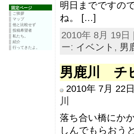
明日までですの
固定ページ
ご挨拶
ね。 […]
マップ
他と比較せず
投稿希望者
2010年 8月 19日 |
私たち。
紹介
ー:
イベント
,
男
行ってきたよ。
男鹿川 チ
2010年 7月 2
川
落ち合い橋にかか
しんでもらおうと