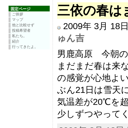
三依の春は
固定ページ
ご挨拶
マップ
2009年 3月 1
他と比較せず
投稿希望者
ゅん吉
私たち。
紹介
行ってきたよ。
男鹿高原 今朝の
まだまだ春は来な
の感覚が心地よい
ぶん21日は雪天
気温差が20℃を
少しずつやってく 