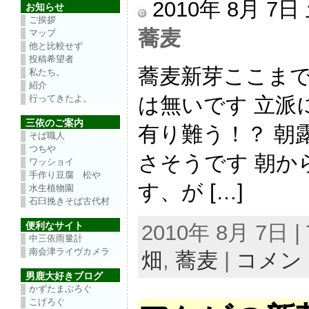
2010年 8月 7
お知らせ
ご挨拶
蕎麦
マップ
他と比較せず
投稿希望者
蕎麦新芽ここま
私たち。
紹介
は無いです 立派
行ってきたよ。
三依のご案内
有り難う！？ 朝
そば職人
つちや
さそうです 朝か
ワッショイ
手作り豆腐 松や
す、が […]
水生植物園
石臼挽きそば古代村
便利なサイト
2010年 8月 7日 | 
中三依雨量計
南会津ライヴカメラ
畑
,
蕎麦
|
コメン
男鹿大好きブログ
かずたまぶろぐ
こげろぐ