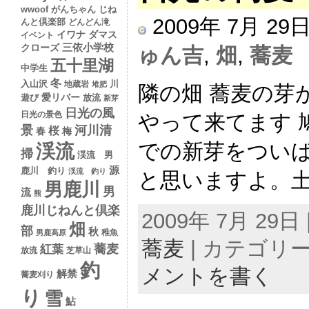
wwoof
がんちゃん
じね
2009年 7月 2
んと倶楽部
どんどん滝
イワナ
ダマス
イベント
クローズ
三依小学校
ゅん吉
,
畑
,
蕎麦
五十里湖
中学生
冬
入山沢
川
地蔵岩
堆肥
隣の畑 蕎麦の芽
愛リバー
遊び
放流
新芽
日光の風
日光の景色
やって来てます 
景
河川清
桜
春
梅
での新芽をついば
渓流
掃
渓流 男
源
鹿川 釣り
渓流 釣り
と思いますよ。土曜
男鹿川
男
流
熊
鹿川じねんと倶楽
2009年 7月 29日 |
畑
部
秋
稚魚
男鹿高原
蕎麦
| カテゴリー
蕎麦
紅葉
放流
芝草山
釣
メントを書く
解禁
蕎麦刈り
り
雪
鮎