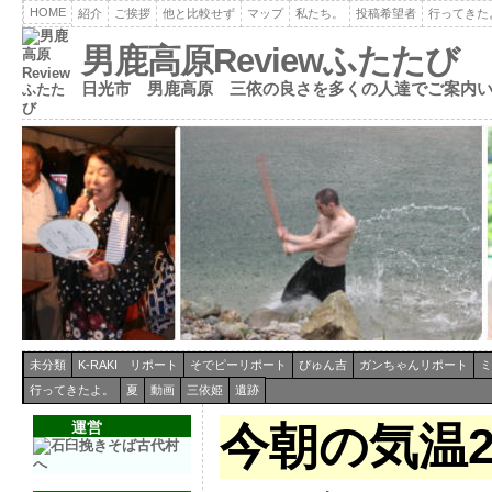
HOME
紹介
ご挨拶
他と比較せず
マップ
私たち。
投稿希望者
行ってきた
男鹿高原Reviewふたたび
日光市 男鹿高原 三依の良さを多くの人達でご案内
未分類
K-RAKI リポート
そでピーリポート
ぴゅん吉
ガンちゃんリポート
ミ
行ってきたよ。
夏
動画
三依姫
遺跡
運営
今朝の気温2