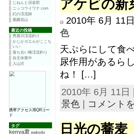
アケビの新
じねんと倶楽部
ニッコウイワナ.com
幻の渓流師
2010年 6月 1
風鱗花山
色
最近の投稿
男鹿川渓流釣り
かじかガエルがここち
天ぷらにして食べ
いい
落ち合い橋渓流釣り
自主休業中
尿作用があるら
入山沢
ね！ […]
2010年 6月 11日 |
景色
|
コメント
携帯アクセス用QRコー
ド
日光の蕎麦
タグ
kenya君
wakodo