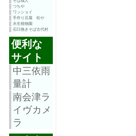
そば職人
つちや
ワッショイ
手作り豆腐 松や
水生植物園
石臼挽きそば古代村
便利な
サイト
中三依雨
量計
南会津ラ
イヴカメ
ラ