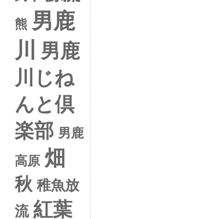
男鹿
熊
川
男鹿
川じね
んと倶
楽部
男鹿
畑
高原
秋
稚魚放
紅葉
流