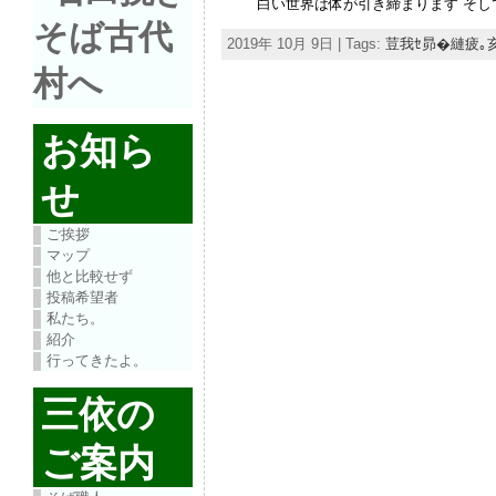
白い世界は体が引き締まります そして 
2019年 10月 9日 | Tags:
荳我ｾ昴�縺疲｡
お知ら
せ
ご挨拶
マップ
他と比較せず
投稿希望者
私たち。
紹介
行ってきたよ。
三依の
ご案内