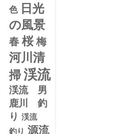
日光
色
の風景
桜
春
梅
河川清
渓流
掃
渓流 男
鹿川 釣
り
渓流
源流
釣り