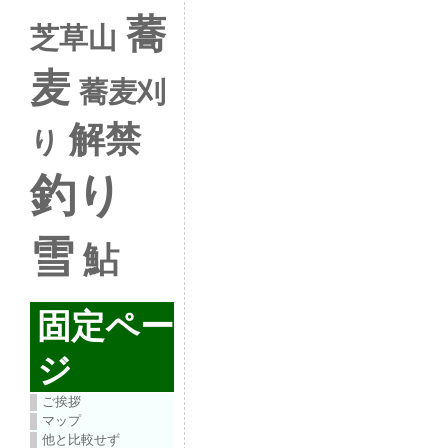
蕎
芝草山
麦
蕎麦刈
解禁
り
釣り
雪
鮎
固定ペー
ジ
ご挨拶
マップ
他と比較せず