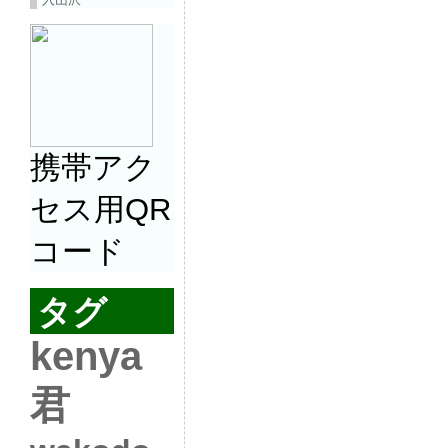
携帯アク
セス用QR
コード
タグ
kenya
君