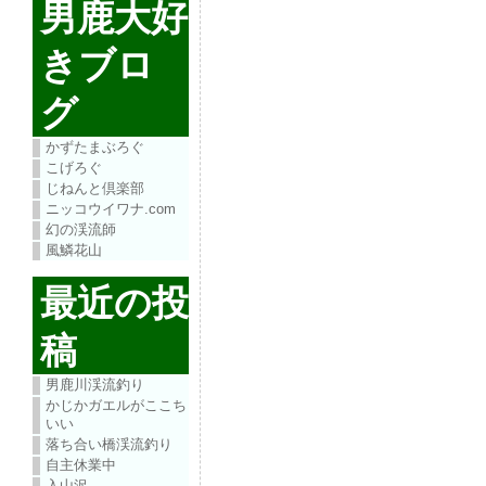
男鹿大好
きブロ
グ
かずたまぶろぐ
こげろぐ
じねんと倶楽部
ニッコウイワナ.com
幻の渓流師
風鱗花山
最近の投
稿
男鹿川渓流釣り
かじかガエルがここち
いい
落ち合い橋渓流釣り
自主休業中
入山沢