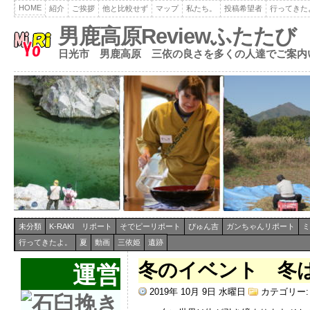
HOME
紹介
ご挨拶
他と比較せず
マップ
私たち。
投稿希望者
行ってきた
男鹿高原Reviewふたたび
日光市 男鹿高原 三依の良さを多くの人達でご案内
未分類
K-RAKI リポート
そでピーリポート
ぴゅん吉
ガンちゃんリポート
ミ
行ってきたよ。
夏
動画
三依姫
遺跡
冬のイベント 冬
運営
2019年 10月 9日 水曜日
カテゴリー