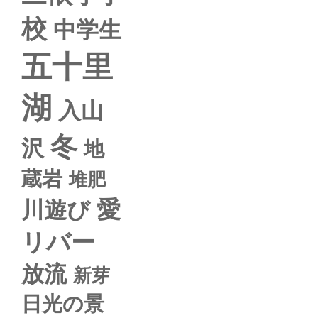
校
中学生
五十里
湖
入山
冬
沢
地
蔵岩
堆肥
愛
川遊び
リバー
放流
新芽
日光の景