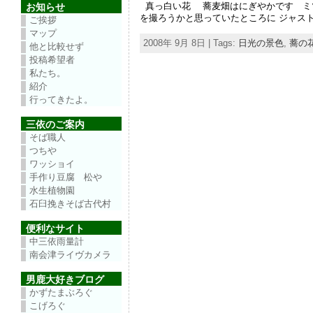
真っ白い花 蕎麦畑はにぎやかです ミ
お知らせ
を撮ろうかと思っていたところに ジャスト
ご挨拶
マップ
2008年 9月 8日 | Tags:
日光の景色
,
蕎の
他と比較せず
投稿希望者
私たち。
紹介
行ってきたよ。
三依のご案内
そば職人
つちや
ワッショイ
手作り豆腐 松や
水生植物園
石臼挽きそば古代村
便利なサイト
中三依雨量計
南会津ライヴカメラ
男鹿大好きブログ
かずたまぶろぐ
こげろぐ