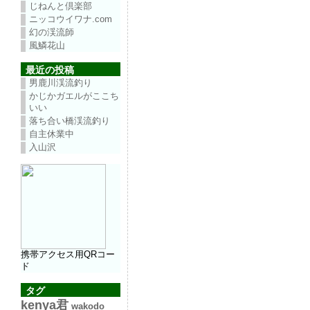
じねんと倶楽部
ニッコウイワナ.com
幻の渓流師
風鱗花山
最近の投稿
男鹿川渓流釣り
かじかガエルがここち
いい
落ち合い橋渓流釣り
自主休業中
入山沢
携帯アクセス用QRコー
ド
タグ
kenya君
wakodo