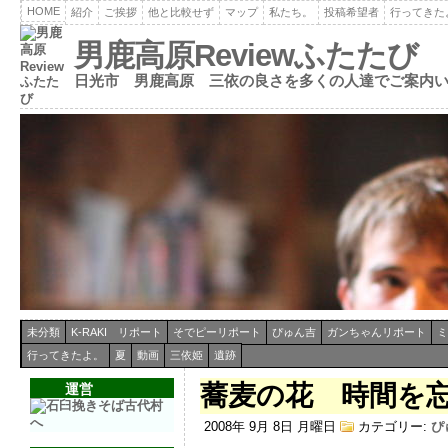
HOME
紹介
ご挨拶
他と比較せず
マップ
私たち。
投稿希望者
行ってきた
男鹿高原Reviewふたたび
日光市 男鹿高原 三依の良さを多くの人達でご案内
未分類
K-RAKI リポート
そでピーリポート
ぴゅん吉
ガンちゃんリポート
ミ
行ってきたよ。
夏
動画
三依姫
遺跡
蕎麦の花 時間を
運営
2008年 9月 8日 月曜日
カテゴリー:
ぴ