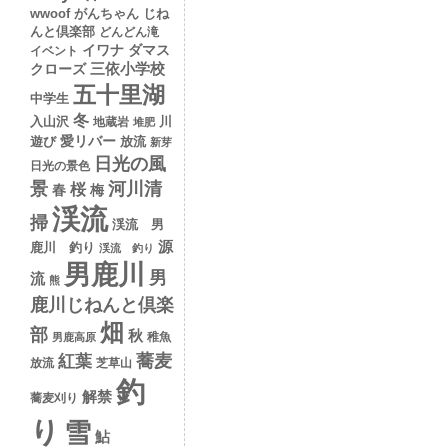
wwoof
がんちゃん
じね
んと倶楽部
どんどん滝
イワナ
ダマス
イベント
クローズ
三依小学校
五十里湖
中学生
冬
入山沢
川
地蔵岩
堆肥
愛リバー
遊び
放流
新芽
日光の風
日光の景色
景
河川清
桜
春
梅
渓流
掃
渓流 男
源
鹿川 釣り
渓流 釣り
男鹿川
男
流
熊
鹿川じねんと倶楽
畑
部
秋
稚魚
男鹿高原
蕎麦
紅葉
放流
芝草山
釣
解禁
蕎麦刈り
り
雪
鮎