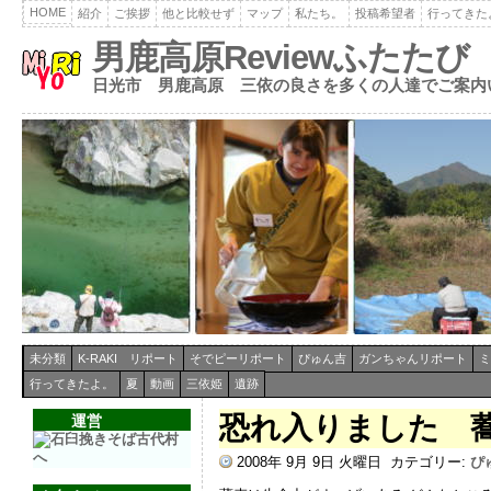
HOME
紹介
ご挨拶
他と比較せず
マップ
私たち。
投稿希望者
行ってきた
男鹿高原Reviewふたたび
日光市 男鹿高原 三依の良さを多くの人達でご案内
未分類
K-RAKI リポート
そでピーリポート
ぴゅん吉
ガンちゃんリポート
ミ
行ってきたよ。
夏
動画
三依姫
遺跡
恐れ入りました 
運営
2008年 9月 9日 火曜日
カテゴリー:
ぴ