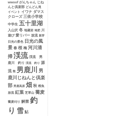
wwoof
がんちゃん
じね
んと倶楽部
どんどん滝
イワナ
ダマス
イベント
クローズ
三依小学校
五十里湖
中学生
冬
入山沢
川
地蔵岩
堆肥
愛リバー
遊び
放流
新芽
日光の風
日光の景色
景
河川清
桜
春
梅
渓流
掃
渓流 男
源
鹿川 釣り
渓流 釣り
男鹿川
男
流
熊
鹿川じねんと倶楽
畑
部
秋
稚魚
男鹿高原
蕎麦
紅葉
放流
芝草山
釣
解禁
蕎麦刈り
り
雪
鮎