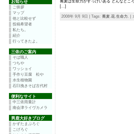
蕎麦は生命力がすっげいある どんなとこ
お知らせ
[…]
ご挨拶
マップ
2008年 9月 9日 | Tags:
蕎麦.花.生命力.
|
他と比較せず
投稿希望者
私たち。
紹介
行ってきたよ。
三依のご案内
そば職人
つちや
ワッショイ
手作り豆腐 松や
水生植物園
石臼挽きそば古代村
便利なサイト
中三依雨量計
南会津ライヴカメラ
男鹿大好きブログ
かずたまぶろぐ
こげろぐ