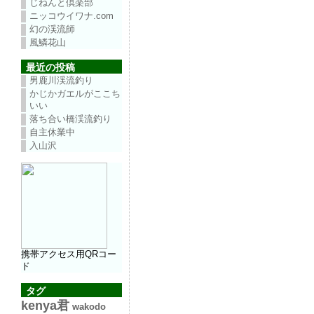
じねんと倶楽部
ニッコウイワナ.com
幻の渓流師
風鱗花山
最近の投稿
男鹿川渓流釣り
かじかガエルがここち
いい
落ち合い橋渓流釣り
自主休業中
入山沢
携帯アクセス用QRコー
ド
タグ
kenya君
wakodo