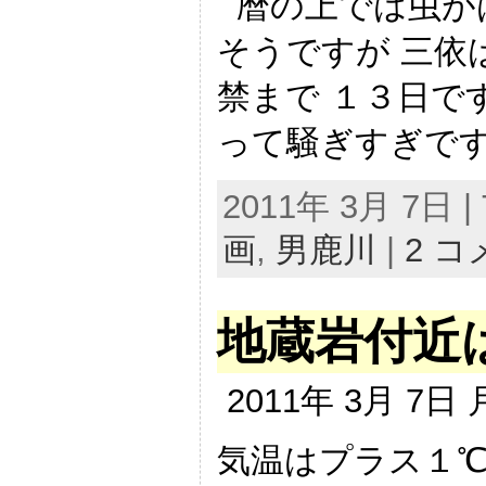
暦の上では虫が
そうですが 三依
禁まで １３日で
って騒ぎすぎですわ
2011年 3月 7日 | 
画
,
男鹿川
|
2 
地蔵岩付近
2011年 3月 7日
気温はプラス１℃