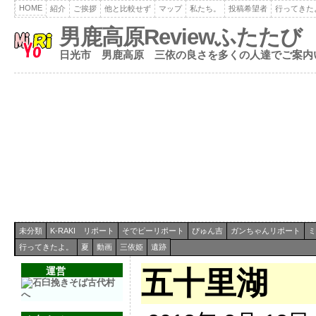
HOME
紹介
ご挨拶
他と比較せず
マップ
私たち。
投稿希望者
行ってきた
男鹿高原Reviewふたたび
日光市 男鹿高原 三依の良さを多くの人達でご案内
未分類
K-RAKI リポート
そでピーリポート
ぴゅん吉
ガンちゃんリポート
ミ
行ってきたよ。
夏
動画
三依姫
遺跡
運営
五十里湖