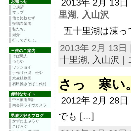
2013年 2月 13
お知らせ
ご挨拶
里湖
,
入山沢
マップ
他と比較せず
投稿希望者
五十里湖は凍って
私たち。
紹介
行ってきたよ。
2013年 2月 13日 |
三依のご案内
そば職人
十里湖
,
入山沢
|
つちや
ワッショイ
手作り豆腐 松や
水生植物園
さっ 寒い
石臼挽きそば古代村
便利なサイト
2012年 2月 28
中三依雨量計
南会津ライヴカメラ
でも […]
男鹿大好きブログ
かずたまぶろぐ
こげろぐ