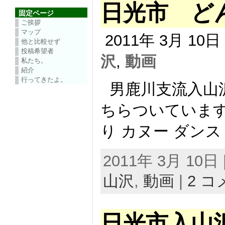
日光市 ど
固定ページ
ご挨拶
マップ
2011年 3月 10
他と比較せず
投稿希望者
沢
,
動画
私たち。
紹介
行ってきたよ。
男鹿川支流入山
ちらついています
り カヌー ダンス 
2011年 3月 10日 |
山沢
,
動画
|
2 
日光市入山