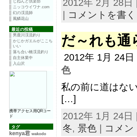
2012年 2月 28日 |
じねんと倶楽部
ニッコウイワナ.com
|
コメントを書く
幻の渓流師
風鱗花山
最近の投稿
男鹿川渓流釣り
だ～れも通
かじかガエルがここち
いい
落ち合い橋渓流釣り
2012年 1月 24
自主休業中
入山沢
色
私の前に道はな
[…]
携帯アクセス用QRコー
2012年 1月 24日 |
ド
冬
,
景色
|
コメン
タグ
kenya君
wakodo