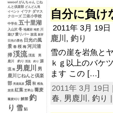
wwoof
がんちゃん
じね
んと倶楽部
どんどん滝
自分に負け
イワナ
ダマス
イベント
クローズ
三依小学校
五十里湖
中学生
2011年 3月 19
冬
入山沢
川
地蔵岩
堆肥
愛リバー
遊び
放流
新芽
鹿川
,
釣り
日光の風
日光の景色
景
河川清
桜
春
梅
雪の崖を岩魚と
渓流
掃
渓流 男
ｋｇ以上のバケ
源
鹿川 釣り
渓流 釣り
男鹿川
男
流
熊
ます この […]
鹿川じねんと倶楽
畑
部
秋
稚魚
男鹿高原
2011年 3月 19日 |
蕎麦
紅葉
放流
芝草山
釣
春
,
男鹿川
,
釣り
解禁
蕎麦刈り
り
雪
鮎