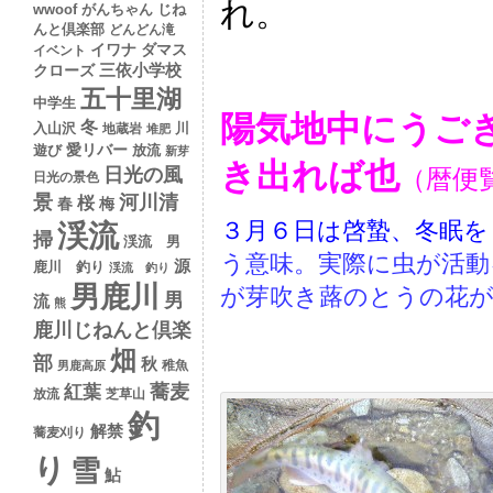
れ。
wwoof
がんちゃん
じね
んと倶楽部
どんどん滝
イワナ
ダマス
イベント
クローズ
三依小学校
五十里湖
中学生
陽
気
地中にうご
冬
入山沢
川
地蔵岩
堆肥
愛リバー
遊び
放流
新芽
き出れば也
日光の風
（暦便
日光の景色
景
河川清
桜
春
梅
３月６日は
啓蟄、
冬
眠を
渓流
掃
渓流 男
う意味。実際に虫が活動
源
鹿川 釣り
渓流 釣り
男鹿川
が芽吹き蕗のとうの花
男
流
熊
鹿川じねんと倶楽
畑
部
秋
稚魚
男鹿高原
蕎麦
紅葉
放流
芝草山
釣
解禁
蕎麦刈り
り
雪
鮎