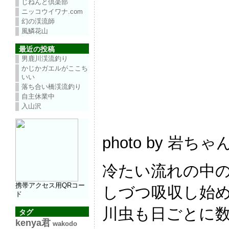
じねんと倶楽部
ニッコウイワナ.com
幻の渓流師
風鱗花山
最近の投稿
男鹿川渓流釣り
かじかガエルがここち
いい
落ち合い橋渓流釣り
自主休業中
入山沢
photo by 岩ちゃ
冷たい流れの中
携帯アクセス用QRコー
しづつ吸収し始
ド
川虫も日ごとに
タグ
kenya君
wakodo