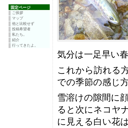
固定ページ
ご挨拶
マップ
他と比較せず
投稿希望者
私たち。
紹介
行ってきたよ。
気分は一足早い
これから訪れる
での季節の感じ
雪溶けの隙間に
ると次にネコヤ
に見える白い花