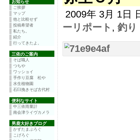
お知らせ
ご挨拶
2009年 3月 1日
マップ
他と比較せず
ーリポート
,
釣り
投稿希望者
私たち。
紹介
行ってきたよ。
三依のご案内
そば職人
つちや
ワッショイ
手作り豆腐 松や
水生植物園
石臼挽きそば古代村
便利なサイト
中三依雨量計
南会津ライヴカメラ
男鹿大好きブログ
かずたまぶろぐ
こげろぐ