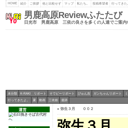
HOME
紹介
ご挨拶
他と比較せず
マップ
私たち。
投稿希望者
行ってきた
男鹿高原Reviewふたたび
日光市 男鹿高原 三依の良さを多くの人達でご案内
未分類
K-RAKI リポート
そでピーリポート
ぴゅん吉
ガンちゃんリポート
ミ
行ってきたよ。
夏
動画
三依姫
遺跡
«
弥生３月 ００２
運営
弥生３月