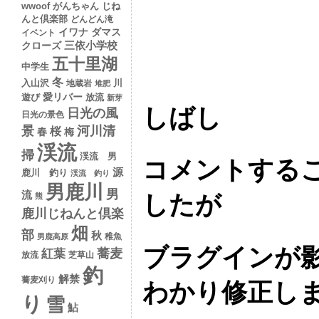
wwoof
がんちゃん
じね
んと倶楽部
どんどん滝
イワナ
ダマス
イベント
クローズ
三依小学校
五十里湖
中学生
冬
入山沢
川
地蔵岩
堆肥
愛リバー
遊び
放流
新芽
しばし
日光の風
日光の景色
景
河川清
桜
春
梅
渓流
掃
渓流 男
コメントする
源
鹿川 釣り
渓流 釣り
男鹿川
男
流
したが
熊
鹿川じねんと倶楽
畑
部
秋
稚魚
男鹿高原
ブラグインが
蕎麦
紅葉
放流
芝草山
釣
解禁
蕎麦刈り
わかり修正し
り
雪
鮎