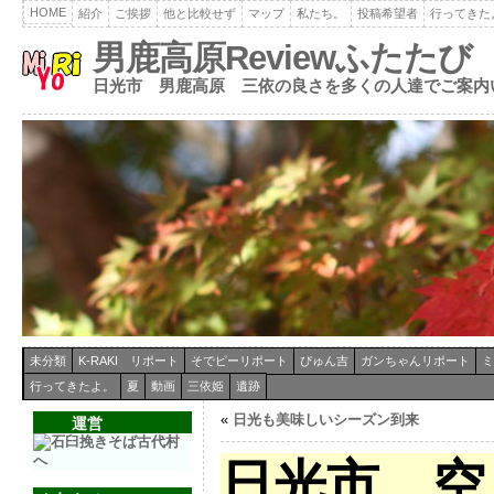
HOME
紹介
ご挨拶
他と比較せず
マップ
私たち。
投稿希望者
行ってきた
男鹿高原Reviewふたたび
日光市 男鹿高原 三依の良さを多くの人達でご案内
未分類
K-RAKI リポート
そでピーリポート
ぴゅん吉
ガンちゃんリポート
ミ
行ってきたよ。
夏
動画
三依姫
遺跡
«
日光も美味しいシーズン到来
運営
日光市 空