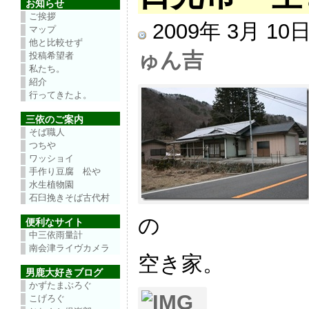
お知らせ
ご挨拶
2009年 3月 1
マップ
他と比較せず
ゅん吉
投稿希望者
私たち。
紹介
行ってきたよ。
三依のご案内
そば職人
つちや
ワッショイ
手作り豆腐 松や
水生植物園
石臼挽きそば古代村
の
便利なサイト
中三依雨量計
南会津ライヴカメラ
空き家。
男鹿大好きブログ
かずたまぶろぐ
こげろぐ