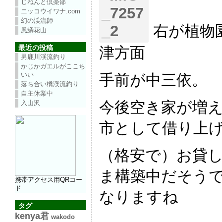
じねんと倶楽部
ニッコウイワナ.com
幻の渓流師
右が植物
風鱗花山
最近の投稿
津方面
男鹿川渓流釣り
かじかガエルがここち
いい
手前が中三依。
落ち合い橋渓流釣り
自主休業中
今後空き家が増
入山沢
市として借り上
（格安で）お貸
ま構築中だそう
携帯アクセス用QRコー
ド
なりますね
タグ
kenya君
wakodo