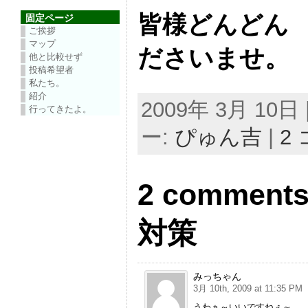
皆様どんどん
固定ページ
ご挨拶
マップ
ださいませ。
他と比較せず
投稿希望者
私たち。
紹介
2009年 3月 10日 |
行ってきたよ。
ー:
ぴゅん吉
|
2
2 commen
対策
みっちゃん
3月 10th, 2009 at 11:35 PM
うわぁ～いいですねぇ～