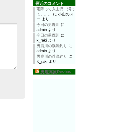
最近のコメント
雨降って入山沢 濁っ
て。。。
に
小山のス
ー
より
今日の男鹿川
に
admin
より
今日の男鹿川
に
k_raki
より
男鹿川の渓流釣り
に
admin
より
男鹿川の渓流釣り
に
K_raki
より
男鹿高原Review