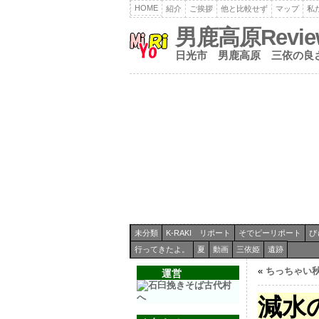
HOME
紹介
ご挨拶
他と比較せず
マップ
私
男鹿高原Revi
日光市 男鹿高原 三依の良
未分類
K-RAKI リポート
そでピーリポート
ぴ
行ってきたよ。
夏
動画
三依姫
遺跡
«
ちっちゃい
運営
減水