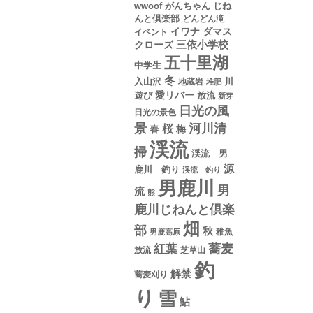
wwoof
がんちゃん
じね
んと倶楽部
どんどん滝
イワナ
ダマス
イベント
クローズ
三依小学校
五十里湖
中学生
冬
入山沢
川
地蔵岩
堆肥
愛リバー
遊び
放流
新芽
日光の風
日光の景色
景
河川清
桜
春
梅
渓流
掃
渓流 男
源
鹿川 釣り
渓流 釣り
男鹿川
男
流
熊
鹿川じねんと倶楽
畑
部
秋
稚魚
男鹿高原
蕎麦
紅葉
放流
芝草山
釣
解禁
蕎麦刈り
り
雪
鮎