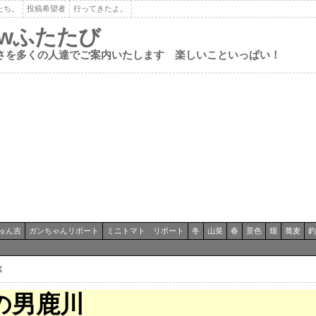
たち。
投稿希望者
行ってきたよ。
ewふたたび
さを多くの人達でご案内いたします 楽しいこといっぱい！
ゅん吉
ガンちゃんリポート
ミニトマト リポート
冬
山菜
春
景色
畑
蕎麦
釣
秋
の男鹿川