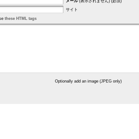
メール
(表示されません) (必須)
サイト
use
these HTML tags
Optionally add an image (JPEG only)