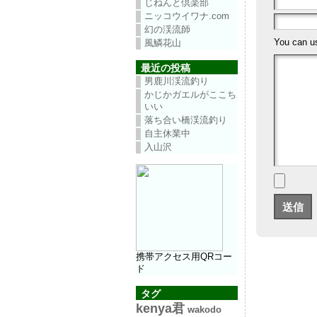
じねんと倶楽部
ニッコウイワナ.com
幻の渓流師
You can 
風鱗花山
最近の投稿
男鹿川渓流釣り
かじかガエルがここち
いい
落ち合い橋渓流釣り
自主休業中
入山沢
携帯アクセス用QRコー
ド
タグ
kenya君
wakodo