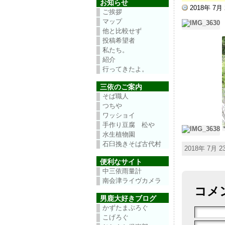
お知らせ
2018年 7月
ご挨拶
マップ
他と比較せず
投稿希望者
私たち。
紹介
行ってきたよ。
三依のご案内
そば職人
つちや
ワッショイ
手作り豆腐 松や
水生植物園
石臼挽きそば古代村
2018年 7月 
便利なサイト
中三依雨量計
南会津ライヴカメラ
コメ
男鹿大好きブログ
かずたまぶろぐ
こげろぐ