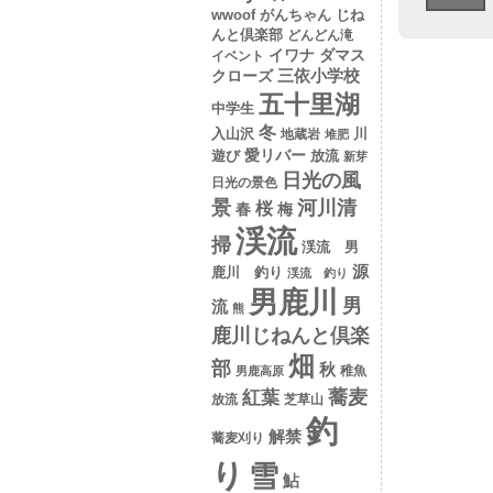
wwoof
がんちゃん
じね
んと倶楽部
どんどん滝
イワナ
ダマス
イベント
クローズ
三依小学校
五十里湖
中学生
冬
入山沢
川
地蔵岩
堆肥
愛リバー
遊び
放流
新芽
日光の風
日光の景色
景
河川清
桜
春
梅
渓流
掃
渓流 男
源
鹿川 釣り
渓流 釣り
男鹿川
男
流
熊
鹿川じねんと倶楽
畑
部
秋
稚魚
男鹿高原
蕎麦
紅葉
放流
芝草山
釣
解禁
蕎麦刈り
り
雪
鮎