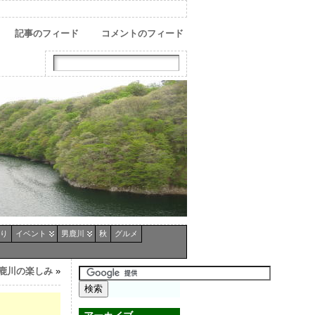
記事のフィード
コメントのフィード
り
イベント
男鹿川
秋
グルメ
鹿川の楽しみ
»