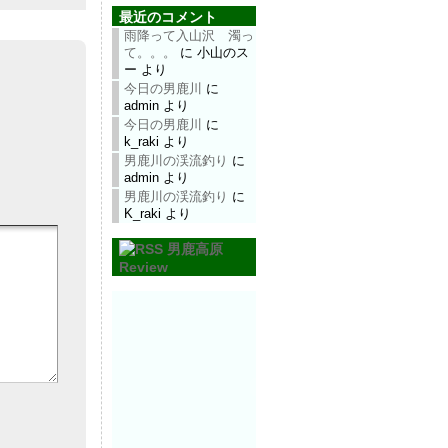
最近のコメント
雨降って入山沢 濁っ
て。。。
に
小山のス
ー
より
今日の男鹿川
に
admin
より
今日の男鹿川
に
k_raki
より
男鹿川の渓流釣り
に
admin
より
男鹿川の渓流釣り
に
K_raki
より
男鹿高原
Review