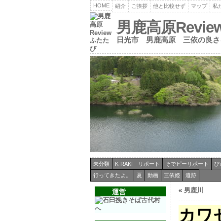
HOME
紹介
ご挨拶
他と比較せず
マップ
私
男鹿高原Revi
日光市 男鹿高原 三依の良さ
未分類
K-RAKI リポート
そでピーリポート
ぴ
行ってきたよ。
夏
動画
三依姫
遺跡
«
男鹿川
運営
カワ