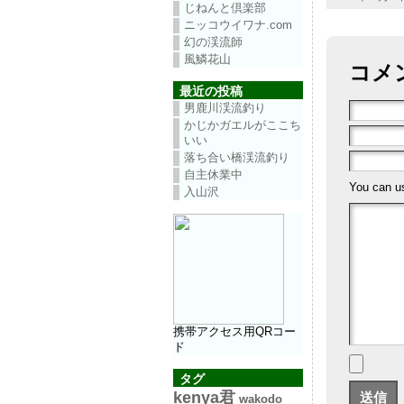
じねんと倶楽部
ニッコウイワナ.com
幻の渓流師
風鱗花山
コメ
最近の投稿
男鹿川渓流釣り
かじかガエルがここち
いい
落ち合い橋渓流釣り
自主休業中
You can 
入山沢
携帯アクセス用QRコー
ド
タグ
kenya君
wakodo