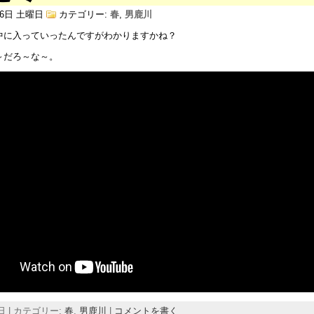
月 6日 土曜日
カテゴリー:
春
,
男鹿川
中に入っていったんですがわかりますかね？
～だろ～な～。
6日 | カテゴリー:
春
,
男鹿川
|
コメントを書く