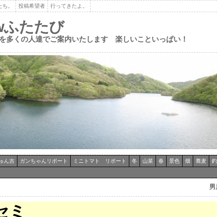
たち。
投稿希望者
行ってきたよ。
ewふたたび
を多くの人達でご案内いたします 楽しいこといっぱい！
ゅん吉
ガンちゃんリポート
ミニトマト リポート
冬
山菜
春
景色
畑
蕎麦
釣
男
セミ