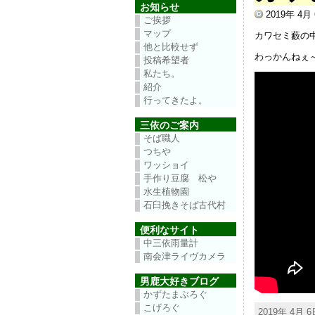
お知らせ
2019年 4
ご挨拶
マップ
カワセミ藪の
他と比較せず
わっかんねぇ
投稿希望者
私たち。
紹介
行ってきたよ。
三依のご案内
そば職人
つちや
ワッショイ
手作り豆腐 松や
水生植物園
石臼挽きそば古代村
便利なサイト
中三依雨量計
南会津ライヴカメラ
男鹿大好きブログ
かずたまぶろぐ
こげろぐ
2019年 4月 