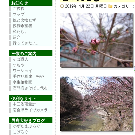
お知らせ
2019年 4月 22日 月曜日
カテゴリー
ご挨拶
マップ
他と比較せず
投稿希望者
私たち。
紹介
行ってきたよ。
三依のご案内
そば職人
つちや
ワッショイ
手作り豆腐 松や
水生植物園
石臼挽きそば古代村
便利なサイト
中三依雨量計
南会津ライヴカメラ
男鹿大好きブログ
かずたまぶろぐ
こげろぐ