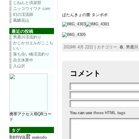
じねんと倶楽部
ニッコウイワナ.com
幻の渓流師
ばたんきょの蕾 タンポポ
風鱗花山
最近の投稿
男鹿川渓流釣り
かじかガエルがここち
2019年 4月 22日 | カテゴリー:
春
,
男鹿川
いい
落ち合い橋渓流釣り
自主休業中
入山沢
コメント
You can use
these HTML tags
携帯アクセス用QRコー
ド
タグ
kenya君
wakodo