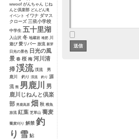
wwoof
がんちゃん
じね
んと倶楽部
どんどん滝
イワナ
ダマス
イベント
クローズ
三依小学校
五十里湖
中学生
冬
入山沢
川
地蔵岩
堆肥
愛リバー
遊び
放流
新芽
日光の風
日光の景色
景
河川清
桜
春
梅
渓流
掃
渓流 男
源
鹿川 釣り
渓流 釣り
男鹿川
男
流
熊
鹿川じねんと倶楽
畑
部
秋
稚魚
男鹿高原
蕎麦
紅葉
放流
芝草山
釣
解禁
蕎麦刈り
り
雪
鮎