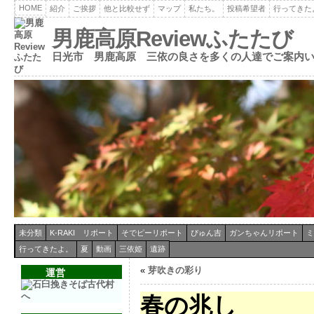
HOME
紹介
ご挨拶
他と比較せず
マップ
私たち。
投稿希望者
行ってきた
男鹿高原Reviewふたたび
日光市 男鹿高原 三依の良さを多くの人達でご案内
未分類
K-RAKI リポート
そでピーリポート
ぴゅん吉
ガンちゃんリポート
ミ
行ってきたよ。
夏
動画
三依姫
遺跡
«
芽吹きの彩り
運営
春の兆し