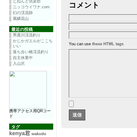
じねんと倶楽部
コメント
ニッコウイワナ.com
幻の渓流師
風鱗花山
最近の投稿
男鹿川渓流釣り
かじかガエルがここち
You can use
these HTML tags
いい
落ち合い橋渓流釣り
自主休業中
入山沢
携帯アクセス用QRコー
ド
タグ
kenya君
wakodo