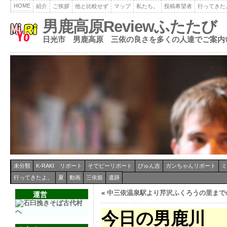
HOME
紹介
ご挨拶
他と比較せず
マップ
私たち。
投稿希望者
行ってきた
男鹿高原Reviewふたたび
日光市 男鹿高原 三依の良さを多くの人達でご案内
未分類
K-RAKI リポート
そでピーリポート
ぴゅん吉
ガンちゃんリポート
ミ
行ってきたよ。
夏
動画
三依姫
遺跡
«
中三依温泉駅より芹沢ふくろうの里まで
運営
今日の男鹿川