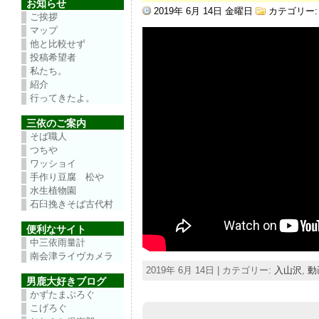
お知らせ
2019年 6月 14日 金曜日
カテゴリー
ご挨拶
マップ
他と比較せず
投稿希望者
私たち。
紹介
行ってきたよ。
三依のご案内
そば職人
つちや
ワッショイ
手作り豆腐 松や
水生植物園
石臼挽きそば古代村
便利なサイト
中三依雨量計
南会津ライヴカメラ
2019年 6月 14日 | カテゴリー:
入山沢
,
動
男鹿大好きブログ
かずたまぶろぐ
こげろぐ