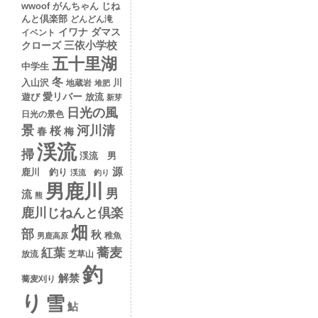
wwoof
がんちゃん
じね
んと倶楽部
どんどん滝
イワナ
ダマス
イベント
クローズ
三依小学校
五十里湖
中学生
冬
入山沢
川
地蔵岩
堆肥
愛リバー
遊び
放流
新芽
日光の風
日光の景色
景
河川清
桜
春
梅
渓流
掃
渓流 男
源
鹿川 釣り
渓流 釣り
男鹿川
男
流
熊
鹿川じねんと倶楽
畑
部
秋
稚魚
男鹿高原
蕎麦
紅葉
放流
芝草山
釣
解禁
蕎麦刈り
り
雪
鮎