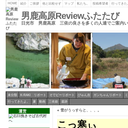
HOME
紹介
ご挨拶
他と比較せず
マップ
私たち。
投稿希望者
行ってきた
男鹿高原Reviewふたたび
日光市 男鹿高原 三依の良さを多くの人達でご案内
未分類
K-RAKI リポート
そでピーリポート
ぴゅん吉
ガンちゃんリポート
ミ
行ってきたよ。
夏
動画
三依姫
遺跡
«
雪がうっすらと、、、。
運営
こっ寒ぃ