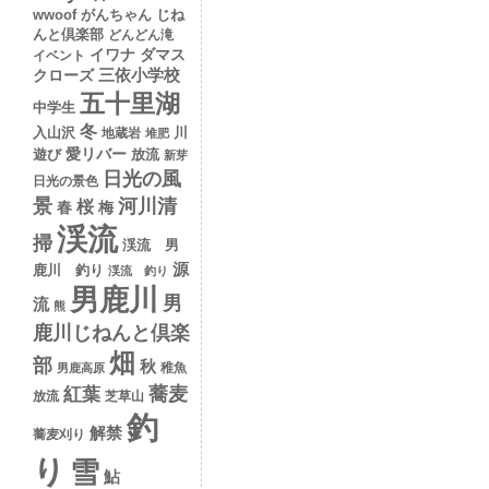
wwoof
がんちゃん
じね
んと倶楽部
どんどん滝
イワナ
ダマス
イベント
クローズ
三依小学校
五十里湖
中学生
冬
入山沢
川
地蔵岩
堆肥
愛リバー
遊び
放流
新芽
日光の風
日光の景色
景
河川清
桜
春
梅
渓流
掃
渓流 男
源
鹿川 釣り
渓流 釣り
男鹿川
男
流
熊
鹿川じねんと倶楽
畑
部
秋
稚魚
男鹿高原
蕎麦
紅葉
放流
芝草山
釣
解禁
蕎麦刈り
り
雪
鮎