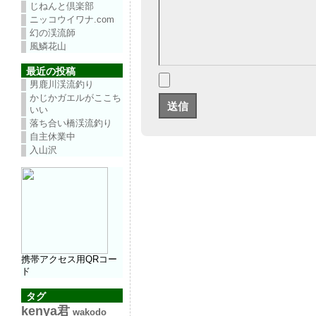
じねんと倶楽部
ニッコウイワナ.com
幻の渓流師
風鱗花山
最近の投稿
男鹿川渓流釣り
かじかガエルがここち
いい
落ち合い橋渓流釣り
自主休業中
入山沢
携帯アクセス用QRコー
ド
タグ
kenya君
wakodo