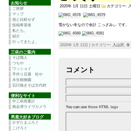
お知らせ
2020年 1月 11日 土曜日
カテゴリー:
ご挨拶
マップ
他と比較せず
雪がない冬なので余計 こっざみぃ です。
投稿希望者
私たち。
紹介
行ってきたよ。
2020年 1月 11日 | カテゴリー:
入山沢
,
冬
三依のご案内
そば職人
つちや
コメント
ワッショイ
手作り豆腐 松や
水生植物園
石臼挽きそば古代村
便利なサイト
中三依雨量計
南会津ライヴカメラ
You can use
these HTML tags
男鹿大好きブログ
かずたまぶろぐ
こげろぐ