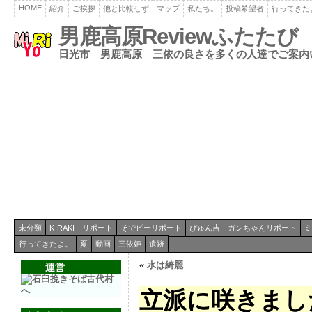
HOME
紹介
ご挨拶
他と比較せず
マップ
私たち。
投稿希望者
行ってきた
男鹿高原Reviewふたたび
日光市 男鹿高原 三依の良さを多くの人達でご案内
未分類
K-RAKI リポート
そでピーリポート
ぴゅん吉
ガンちゃんリポート
ミ
行ってきたよ。
夏
動画
三依姫
遺跡
«
水は綺麗
運営
立派に咲きまし