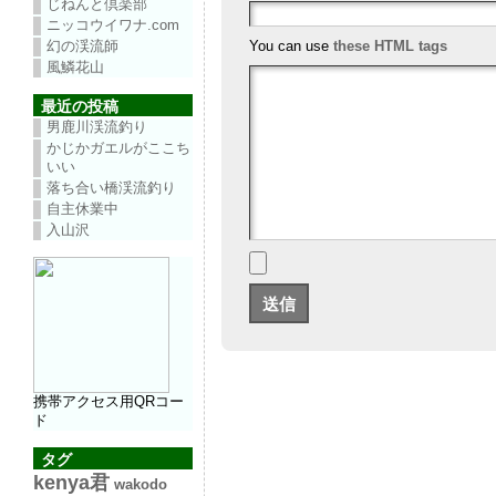
じねんと倶楽部
ニッコウイワナ.com
幻の渓流師
You can use
these HTML tags
風鱗花山
最近の投稿
男鹿川渓流釣り
かじかガエルがここち
いい
落ち合い橋渓流釣り
自主休業中
入山沢
携帯アクセス用QRコー
ド
タグ
kenya君
wakodo