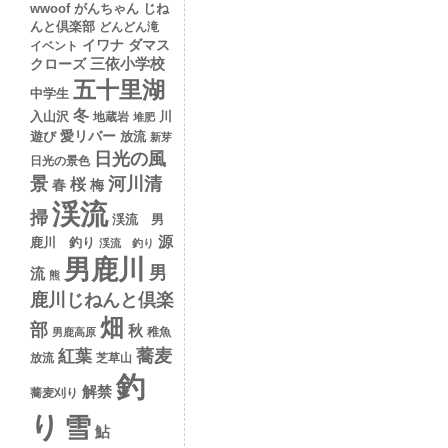
wwoof
がんちゃん
じね
んと倶楽部
どんどん滝
イワナ
ダマス
イベント
クローズ
三依小学校
五十里湖
中学生
冬
入山沢
川
地蔵岩
堆肥
愛リバー
遊び
放流
新芽
日光の風
日光の景色
景
河川清
桜
春
梅
渓流
掃
渓流 男
源
鹿川 釣り
渓流 釣り
男鹿川
男
流
熊
鹿川じねんと倶楽
畑
部
秋
稚魚
男鹿高原
蕎麦
紅葉
放流
芝草山
釣
解禁
蕎麦刈り
り
雪
鮎