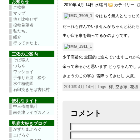
お知らせ
2010年 4月 14日 水曜日
カテゴリー:
ご挨拶
マップ
今はもう無人となった民
他と比較せず
投稿希望者
だ～れも住んでいませんがちゃんと花たち
私たち。
主が戻る事を願ってるかのようです。
紹介
行ってきたよ。
三依のご案内
少子高齢化 全国的に進んでいますこれか
そば職人
つちや
余って来るかと思います どうなるんでし
ワッショイ
きょうのこの寒さ 雪降ってきたし 大変。
手作り豆腐 松や
水生植物園
2010年 4月 14日 | Tags:
梅
,
空き家
,
花壇
石臼挽きそば古代村
便利なサイト
中三依雨量計
コメント
南会津ライヴカメラ
男鹿大好きブログ
かずたまぶろぐ
こげろぐ