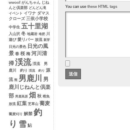
wwoof
がんちゃん
じね
You can use
these HTML tags
んと倶楽部
どんどん滝
イワナ
ダマス
イベント
クローズ
三依小学校
五十里湖
中学生
冬
入山沢
川
地蔵岩
堆肥
愛リバー
遊び
放流
新芽
日光の風
日光の景色
景
河川清
桜
春
梅
渓流
掃
渓流 男
源
鹿川 釣り
渓流 釣り
男鹿川
男
流
熊
鹿川じねんと倶楽
畑
部
秋
稚魚
男鹿高原
蕎麦
紅葉
放流
芝草山
釣
解禁
蕎麦刈り
り
雪
鮎