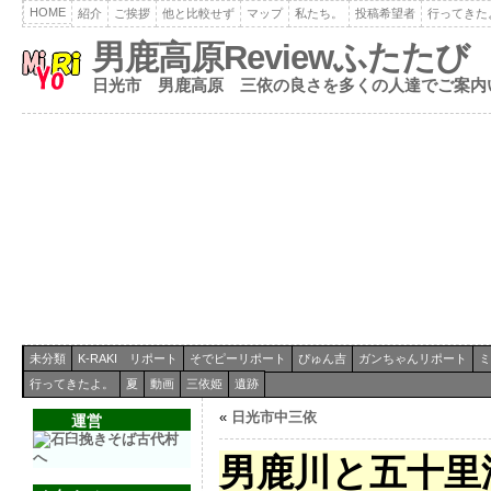
HOME
紹介
ご挨拶
他と比較せず
マップ
私たち。
投稿希望者
行ってきた
男鹿高原Reviewふたたび
日光市 男鹿高原 三依の良さを多くの人達でご案内
未分類
K-RAKI リポート
そでピーリポート
ぴゅん吉
ガンちゃんリポート
ミ
行ってきたよ。
夏
動画
三依姫
遺跡
«
日光市中三依
運営
男鹿川と五十里