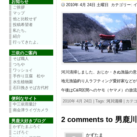
お知らせ
2010年 4月 24日 土曜日
カテゴリー:
ご挨拶
マップ
他と比較せず
投稿希望者
私たち。
紹介
行ってきたよ。
三依のご案内
そば職人
つちや
ワッショイ
河川清掃しました、おじか・きぬ漁協の意
手作り豆腐 松や
地元漁協釣り人ラフティング愛好家などが
水生植物園
石臼挽きそば古代村
午後はC&R区間へのヤモ（ヤマメ）の放
便利なサイト
2010年 4月 24日 | Tags:
河川清掃
| カテ
中三依雨量計
南会津ライヴカメラ
2 comments to 
男鹿大好きブログ
かずたまぶろぐ
こげろぐ
かずたま