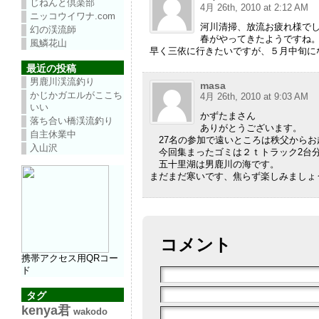
じねんと倶楽部
4月 26th, 2010 at 2:12 AM
ニッコウイワナ.com
河川清掃、放流お疲れ様で
幻の渓流師
春がやってきたようですね
風鱗花山
早く三依に行きたいですが、５月中旬に
最近の投稿
男鹿川渓流釣り
masa
かじかガエルがここち
4月 26th, 2010 at 9:03 AM
いい
かずたまさん
落ち合い橋渓流釣り
ありがとうございます。
自主休業中
27名の参加で遠いところは秩父からお
入山沢
今回集まったゴミは２ｔトラック2台
五十里湖は男鹿川の海です。
まだまだ寒いです、焦らず楽しみましょ
コメント
携帯アクセス用QRコー
ド
タグ
kenya君
wakodo