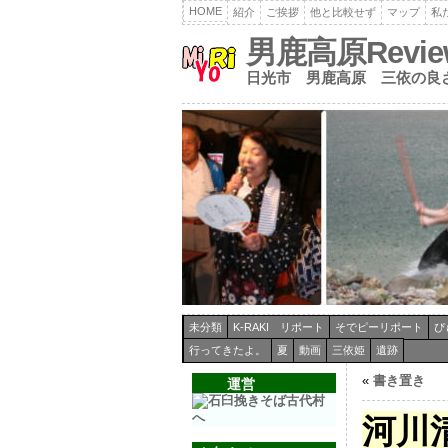
HOME
紹介
ご挨拶
他と比較せず
マップ
私
男鹿高原Revi
日光市 男鹿高原 三依の良
未分類
K-RAKI リポート
そでピーリポート
ぴ
行ってきたよ。
夏
動画
三依姫
遺跡
«
書き置き
運営
河川