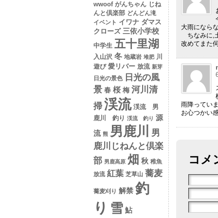
wwoof
がんちゃん
じね
んと倶楽部
どんどん滝
イワナ
ダマス
イベント
大雨になら
クローズ
三依小学校
ちなみに,土
五十里湖
改めてまた
中学生
冬
入山沢
川
地蔵岩
堆肥
愛リバー
遊び
放流
新芽
日光の風
日光の景色
景
河川清
桜
春
梅
渓流
雨降ってい
掃
渓流 男
お心つかい感
源
鹿川 釣り
渓流 釣り
男鹿川
男
流
熊
鹿川じねんと倶楽
コメ
畑
部
秋
稚魚
男鹿高原
蕎麦
紅葉
放流
芝草山
釣
解禁
蕎麦刈り
り
雪
鮎