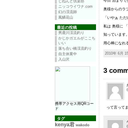
今日 泊まり
じねんと倶楽部
ニッコウイワナ.com
奥様からのラ
幻の渓流師
風鱗花山
「いやぁ た
私は 奥様に
最近の投稿
男鹿川渓流釣り
知っています
かじかガエルがここち
いい
用心棒になれ
落ち合い橋渓流釣り
2010年 6月 15
自主休業中
入山沢
3 com
携帯アクセス用QRコー
って言って
ド
タグ
kenya君
wakodo