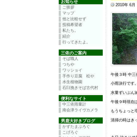
お知らせ
2010年 6月
ご挨拶
マップ
他と比較せず
投稿希望者
私たち。
紹介
行ってきたよ。
三依のご案内
そば職人
つちや
ワッショイ
午後３時 中
手作り豆腐 松や
水生植物園
小雨決行です
石臼挽きそば古代村
水量ずいぶん
便利なサイト
午後９時現在
中三依雨量計
南会津ライヴカメラ
もうちょっと
清掃の時はき
男鹿大好きブログ
かずたまぶろぐ
こげろぐ