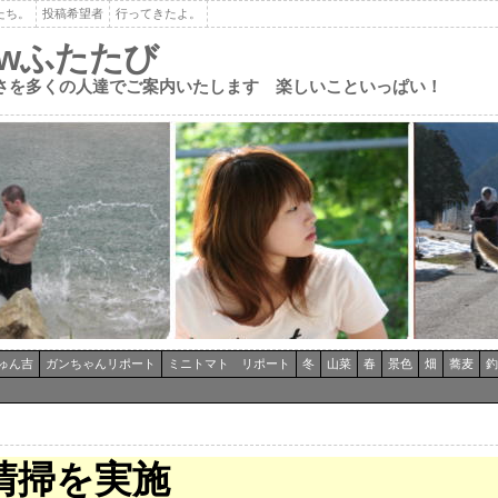
たち。
投稿希望者
行ってきたよ。
ewふたたび
さを多くの人達でご案内いたします 楽しいこといっぱい！
ゅん吉
ガンちゃんリポート
ミニトマト リポート
冬
山菜
春
景色
畑
蕎麦
釣
清掃を実施