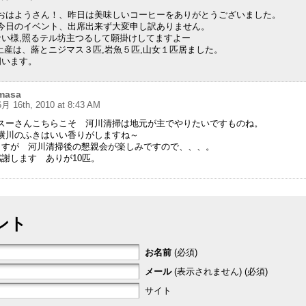
おはようさん！、昨日は美味しいコーヒーをありがとうございました。
今日のイベント、出席出来ず大変申し訳ありません。
ない様,照るテル坊主つるして願掛けしてますよー
産は、蕗とニジマス３匹,岩魚５匹,山女１匹居ました。
伺います。
masa
6月 16th, 2010 at 8:43 AM
スーさんこちらこそ 河川清掃は地元が主でやりたいですものね。
横川のふきはいい香りがしますね～
ますが 河川清掃後の懇親会が楽しみですので、、、。
謝します ありが10匹。
ント
お名前
(必須)
メール
(表示されません) (必須)
サイト