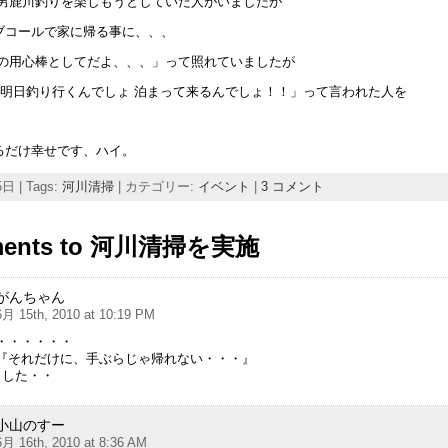
で男鹿川釣りを楽しもうとしていた人がいましたが
ブコールで家に帰る事に、、、
だの用心棒としてだよ、、、」って照れていましたが
 「明日釣り行くんでしょ 泊まって来るんでしょ！！」って言われた人を
。
るだけ幸せです、ハイ。
日 | Tags:
河川清掃
| カテゴリー:
イベント
|
3 コメント
ments to 河川清掃を実施
がんちゃん
6月 15th, 2010 at 10:19 PM
・・・・・・
『それだけに、手ぶらじゃ帰れない・・・』
ました・・
小山のすー
6月 16th, 2010 at 8:36 AM