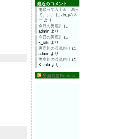
最近のコメント
雨降って入山沢 濁っ
て。。。
に
小山のス
ー
より
今日の男鹿川
に
admin
より
今日の男鹿川
に
k_raki
より
男鹿川の渓流釣り
に
admin
より
男鹿川の渓流釣り
に
K_raki
より
男鹿高原Review