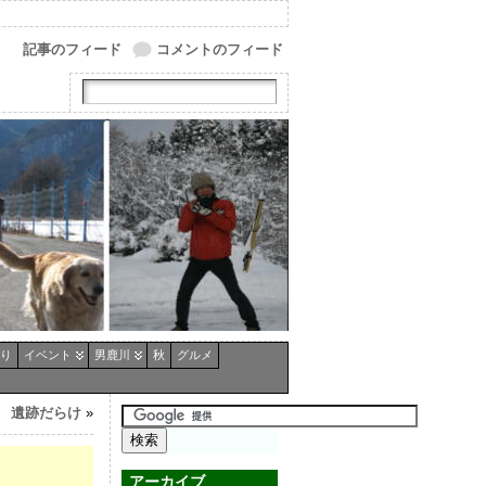
記事のフィード
コメントのフィード
り
イベント
男鹿川
秋
グルメ
遺跡だらけ
»
アーカイブ