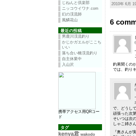
じねんと倶楽部
2010年 6月 19
ニッコウイワナ.com
幻の渓流師
風鱗花山
6 com
最近の投稿
男鹿川渓流釣り
かじかガエルがここち
いい
落ち合い橋渓流釣り
自主休業中
釣果聞くの
入山沢
では、釣り
で、どうし
携帯アクセス用QRコー
頑張った次
ド
そいつは次
しゃこ姉さ
タグ
『奥さんが
kenya君
wakodo