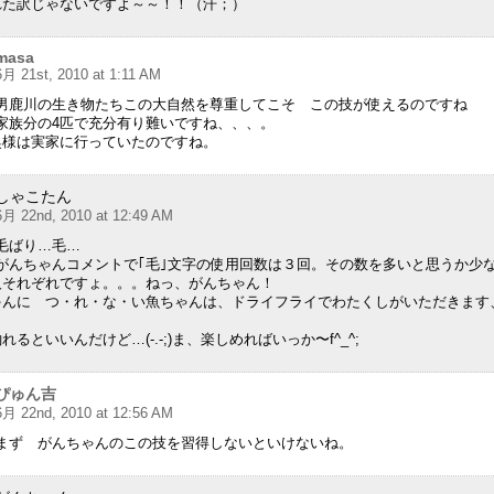
れた訳じゃないですよ～～！！（汗；）
masa
6月 21st, 2010 at 1:11 AM
男鹿川の生き物たちこの大自然を尊重してこそ この技が使えるのですね
家族分の4匹で充分有り難いですね、、、。
様は実家に行っていたのですね。
しゃこたん
6月 22nd, 2010 at 12:49 AM
毛ばり…毛…
がんちゃんコメントで｢毛｣文字の使用回数は３回。その数を多いと思うか少
人それぞれですょ。。。ねっ、がんちゃん！
ゃんに つ・れ・な・い魚ちゃんは、ドライフライでわたくしがいただきます
るといいんだけど…(-.-;)ま、楽しめればいっか〜f^_^;
ぴゅん吉
6月 22nd, 2010 at 12:56 AM
まず がんちゃんのこの技を習得しないといけないね。