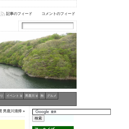
記事のフィード
コメントのフィード
り
イベント
男鹿川
秋
グルメ
聞 男鹿川清掃
»