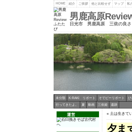
HOME
紹介
ご挨拶
他と比較せず
マップ
私
男鹿高原Revi
日光市 男鹿高原 三依の良さ
未分類
K-RAKI リポート
そでピーリポート
ぴ
行ってきたよ。
夏
動画
三依姫
遺跡
«
土は生きて
運営
夕ま