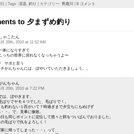
日 | Tags:
渓流
,
釣り
| カテゴリー:
男鹿川
|
6 コメント
ments to 夕まずめ釣り
しゃこたん
6月 20th, 2010 at 11:52 AM
一体になりすぎて
こっちの世界に戻れなくなっちゃうよ〜
が ヤボと言う
キチがんちゃんには、ぼやいていただきましょう。。
がんちゃん
6月 20th, 2010 at 7:22 PM
では、ぼやきます。
毛ばりでヤモ４つでした、毛ばりで！。
ても釣れない１匹がいて７時過ぎまで夕立ちにもめげず
第・・。で、見事に惨敗。
の日も同じポイントに定位して悠々と餌をついばんでおりました。
んの毛ばりで仇をよろしく！
実家に帰ってしまった・・』って、