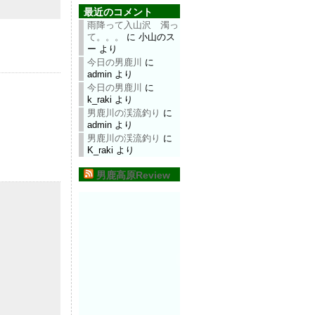
最近のコメント
雨降って入山沢 濁っ
て。。。
に
小山のス
ー
より
今日の男鹿川
に
admin
より
今日の男鹿川
に
k_raki
より
男鹿川の渓流釣り
に
admin
より
男鹿川の渓流釣り
に
K_raki
より
男鹿高原Review