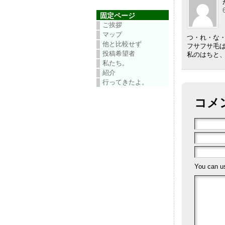
固定ページ
ご挨拶
マップ
つ・れ・な
他と比較せず
フサフサ毛
投稿希望者
私のはちと
私たち。
紹介
行ってきたよ。
コメ
You can 