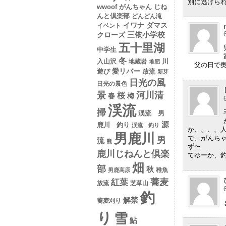
別に逃げら
wwoof
がんちゃん
じね
んと倶楽部
どんどん滝
イワナ
ダマス
イベント
クローズ
三依小学校
五十里湖
中学生
冬
入山沢
川
地蔵岩
堆肥
父の日で奥
愛リバー
遊び
放流
新芽
日光の風
日光の景色
景
河川清
桜
春
梅
渓流
掃
渓流 男
源
鹿川 釣り
渓流 釣り
か、、、、
男鹿川
で、がんち
男
流
熊
ず〜
鹿川じねんと倶楽
てゆーか、釣れ
畑
部
秋
稚魚
男鹿高原
蕎麦
紅葉
放流
芝草山
釣
解禁
蕎麦刈り
り
雪
鮎