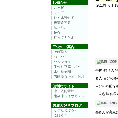
お知らせ
2010年 6月 
ご挨拶
マップ
他と比較せず
投稿希望者
私たち。
紹介
行ってきたよ。
三依のご案内
そば職人
つちや
ワッショイ
手作り豆腐 松や
午後7時名人
水生植物園
石臼挽きそば古代村
名人 自分の姿
便利なサイト
自分の気配を
中三依雨量計
こんな時 釣
南会津ライヴカメラ
男鹿大好きブログ
かずたまぶろぐ
奥さんが実家
こげろぐ