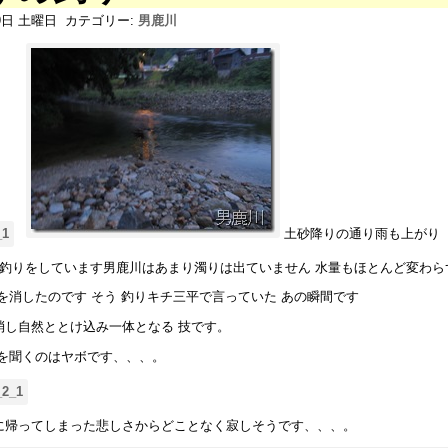
19日 土曜日
カテゴリー:
男鹿川
土砂降りの通り雨も上がり
が釣りをしています男鹿川はあまり濁りは出ていません 水量もほとんど変わら
を消したのです そう 釣りキチ三平で言っていた あの瞬間です
消し自然ととけ込み一体となる 技です。
果を聞くのはヤボです、、、。
に帰ってしまった悲しさからどことなく寂しそうです、、、。