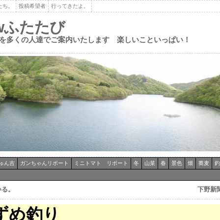
たち。
投稿希望者
行ってきたよ。
ewふたたび
を多くの人達でご案内いたします 楽しいこといっぱい！
ゅん吉
ガンちゃんリポート
ミニトマト リポート
冬
山菜
春
景色
畑
蕎麦
釣
いる。
下野新
ずめ釣り