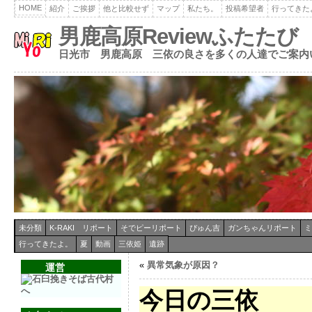
HOME
紹介
ご挨拶
他と比較せず
マップ
私たち。
投稿希望者
行ってきた
男鹿高原Reviewふたたび
日光市 男鹿高原 三依の良さを多くの人達でご案内
未分類
K-RAKI リポート
そでピーリポート
ぴゅん吉
ガンちゃんリポート
ミ
行ってきたよ。
夏
動画
三依姫
遺跡
«
異常気象が原因？
運営
今日の三依