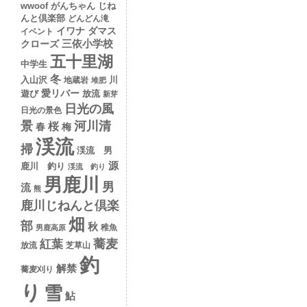
wwoof
がんちゃん
じね
んと倶楽部
どんどん滝
イワナ
ダマス
イベント
クローズ
三依小学校
五十里湖
中学生
冬
入山沢
川
地蔵岩
堆肥
愛リバー
遊び
放流
新芽
日光の風
日光の景色
景
河川清
桜
春
梅
渓流
掃
渓流 男
源
鹿川 釣り
渓流 釣り
男鹿川
男
流
熊
鹿川じねんと倶楽
畑
部
秋
稚魚
男鹿高原
蕎麦
紅葉
放流
芝草山
釣
解禁
蕎麦刈り
り
雪
鮎