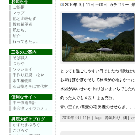
お知らせ
2010年 9月 11日 土曜日
カテゴリー:
ご挨拶
マップ
他と比較せず
投稿希望者
私たち。
紹介
行ってきたよ。
三依のご案内
そば職人
つちや
ワッショイ
とっても過ごしやすい日でしたね 朝晩は
手作り豆腐 松や
お昼はぽかぽかそして秋風が心地よかった
水生植物園
石臼挽きそば古代村
水温が高いせいか 釣りはいまいちでした
便利なサイト
釣った人でも４匹！ まぁ充分。
中三依雨量計
青い空 白い蕎麦の花 男鹿のせせらぎ、、
南会津ライヴカメラ
2010年 9月 11日 | Tags:
源流釣り
,
畑
| 
男鹿大好きブログ
かずたまぶろぐ
こげろぐ