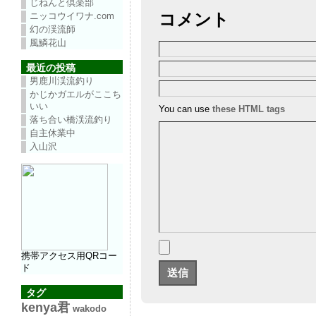
じねんと倶楽部
コメント
ニッコウイワナ.com
幻の渓流師
風鱗花山
最近の投稿
男鹿川渓流釣り
かじかガエルがここち
いい
You can use
these HTML tags
落ち合い橋渓流釣り
自主休業中
入山沢
携帯アクセス用QRコー
ド
タグ
kenya君
wakodo