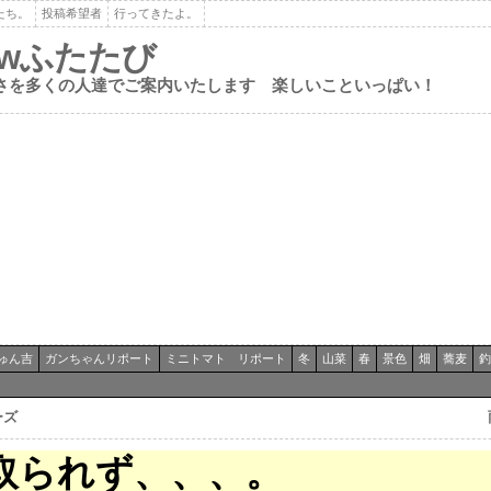
たち。
投稿希望者
行ってきたよ。
ewふたたび
さを多くの人達でご案内いたします 楽しいこといっぱい！
ゅん吉
ガンちゃんリポート
ミニトマト リポート
冬
山菜
春
景色
畑
蕎麦
釣
ーズ
取られず、、、。