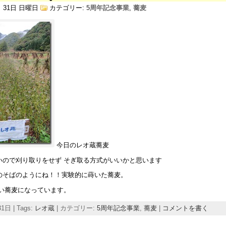
月 31日 日曜日
カテゴリー:
5周年記念事業
,
蕎麦
今日のレオ蔵蕎麦
いので刈り取りをせず そぎ取る方式がいいかと思います
のそばのようにね！！実験的に蒔いた蕎麦。
強い蕎麦になっています。
1日 | Tags:
レオ蔵
| カテゴリー:
5周年記念事業
,
蕎麦
|
コメントを書く