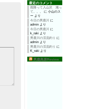
最近のコメント
雨降って入山沢 濁っ
て。。。
に
小山のス
ー
より
今日の男鹿川
に
admin
より
今日の男鹿川
に
k_raki
より
男鹿川の渓流釣り
に
admin
より
男鹿川の渓流釣り
に
K_raki
より
男鹿高原Review