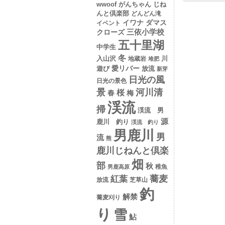
wwoof
がんちゃん
じね
んと倶楽部
どんどん滝
イワナ
ダマス
イベント
クローズ
三依小学校
五十里湖
中学生
冬
入山沢
川
地蔵岩
堆肥
愛リバー
遊び
放流
新芽
日光の風
日光の景色
景
河川清
桜
春
梅
渓流
掃
渓流 男
源
鹿川 釣り
渓流 釣り
男鹿川
男
流
熊
鹿川じねんと倶楽
畑
部
秋
稚魚
男鹿高原
蕎麦
紅葉
放流
芝草山
釣
解禁
蕎麦刈り
り
雪
鮎