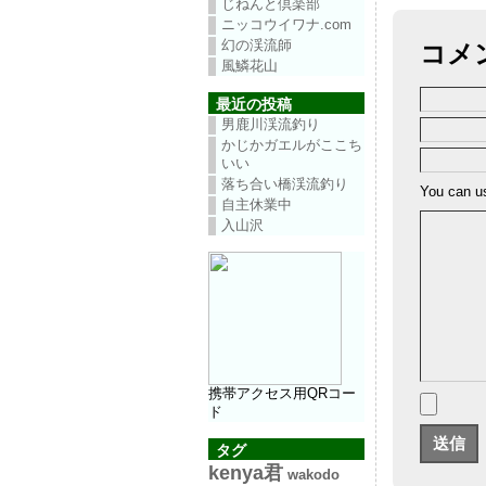
じねんと倶楽部
ニッコウイワナ.com
幻の渓流師
コメ
風鱗花山
最近の投稿
男鹿川渓流釣り
かじかガエルがここち
いい
落ち合い橋渓流釣り
You can 
自主休業中
入山沢
携帯アクセス用QRコー
ド
タグ
kenya君
wakodo