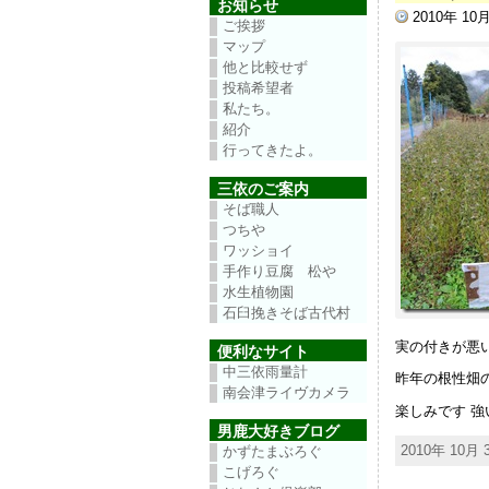
お知らせ
2010年 10
ご挨拶
マップ
他と比較せず
投稿希望者
私たち。
紹介
行ってきたよ。
三依のご案内
そば職人
つちや
ワッショイ
手作り豆腐 松や
水生植物園
石臼挽きそば古代村
実の付きが悪
便利なサイト
中三依雨量計
昨年の根性畑
南会津ライヴカメラ
楽しみです 
男鹿大好きブログ
2010年 10月 3
かずたまぶろぐ
こげろぐ