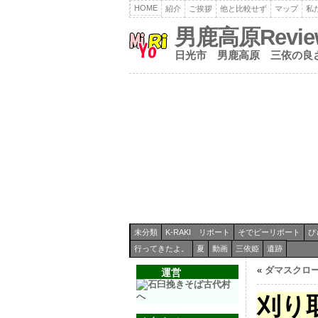
HOME
紹介
ご挨拶
他と比較せず
マップ
私
男鹿高原Revi
日光市 男鹿高原 三依の良
未分類
K-RAKI リポート
そでピーリポート
ぴ
行ってきたよ。
夏
動画
三依姫
遺跡
«
ダマスクロ
運営
刈り