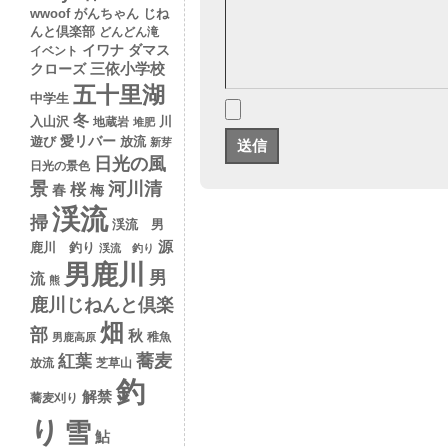
wwoof
がんちゃん
じね
んと倶楽部
どんどん滝
イワナ
ダマス
イベント
クローズ
三依小学校
五十里湖
中学生
冬
入山沢
川
地蔵岩
堆肥
愛リバー
遊び
放流
新芽
日光の風
日光の景色
景
河川清
桜
春
梅
渓流
掃
渓流 男
源
鹿川 釣り
渓流 釣り
男鹿川
男
流
熊
鹿川じねんと倶楽
畑
部
秋
稚魚
男鹿高原
蕎麦
紅葉
放流
芝草山
釣
解禁
蕎麦刈り
り
雪
鮎