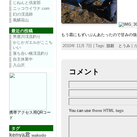
じねんと倶楽部
ニッコウイワナ.com
幻の渓流師
風鱗花山
最近の投稿
もう霜にもずいぶんあたったので甘みの強
男鹿川渓流釣り
かじかガエルがここち
2010年 11月 7日 | Tags:
脱穀 とうみ
| 
いい
落ち合い橋渓流釣り
自主休業中
入山沢
コメント
You can use
these HTML tags
携帯アクセス用QRコー
ド
タグ
kenya君
wakodo