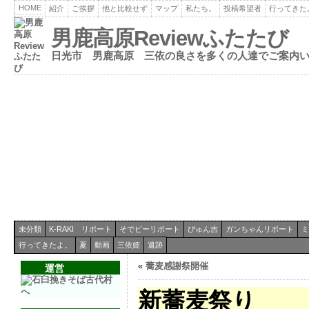
HOME
紹介
ご挨拶
他と比較せず
マップ
私たち。
投稿希望者
行ってきた
男鹿高原Reviewふたたび
日光市 男鹿高原 三依の良さを多くの人達でご案内
未分類
K-RAKI リポート
そでピーリポート
ぴゅん吉
ガンちゃんリポート
ミ
行ってきたよ。
夏
動画
三依姫
遺跡
«
蕎麦感謝祭開催
運営
新蕎麦祭り