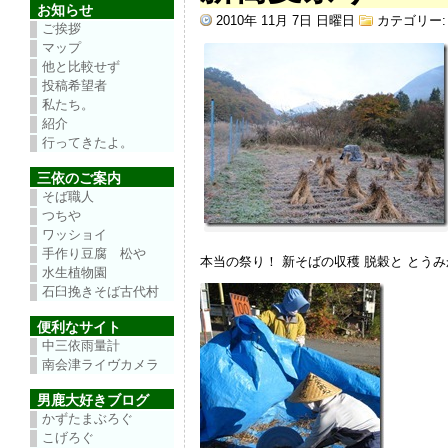
お知らせ
2010年 11月 7日 日曜日
カテゴリー
ご挨拶
マップ
他と比較せず
投稿希望者
私たち。
紹介
行ってきたよ。
三依のご案内
そば職人
つちや
ワッショイ
手作り豆腐 松や
本当の祭り！ 新そばの収穫 脱穀と とう
水生植物園
石臼挽きそば古代村
便利なサイト
中三依雨量計
南会津ライヴカメラ
男鹿大好きブログ
かずたまぶろぐ
こげろぐ