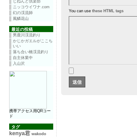
じねんと倶楽部
ニッコウイワナ.com
You can use
these HTML tags
幻の渓流師
風鱗花山
最近の投稿
男鹿川渓流釣り
かじかガエルがここち
いい
落ち合い橋渓流釣り
自主休業中
入山沢
携帯アクセス用QRコー
ド
タグ
kenya君
wakodo