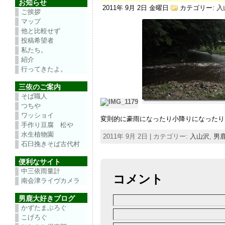
お知らせ
2011年 9月 2日 金曜日
カテゴリー:
入
ご挨拶
マップ
他と比較せず
投稿希望者
私たち。
紹介
行ってきたよ。
三依のご案内
そば職人
つちや
ワッショイ
変則的に豪雨になったり小降りになったり
手作り豆腐 松や
水生植物園
2011年 9月 2日 | カテゴリー:
入山沢
,
男
石臼挽きそば古代村
便利なサイト
中三依雨量計
コメント
南会津ライヴカメラ
男鹿大好きブログ
かずたまぶろぐ
こげろぐ