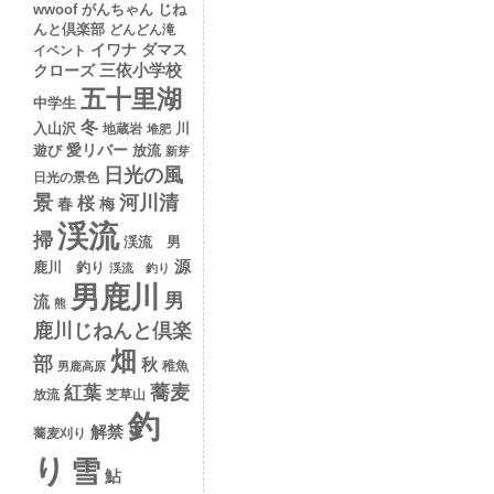
wwoof
がんちゃん
じね
んと倶楽部
どんどん滝
イワナ
ダマス
イベント
クローズ
三依小学校
五十里湖
中学生
冬
入山沢
川
地蔵岩
堆肥
愛リバー
遊び
放流
新芽
日光の風
日光の景色
景
河川清
桜
春
梅
渓流
掃
渓流 男
源
鹿川 釣り
渓流 釣り
男鹿川
男
流
熊
鹿川じねんと倶楽
畑
部
秋
稚魚
男鹿高原
蕎麦
紅葉
放流
芝草山
釣
解禁
蕎麦刈り
り
雪
鮎