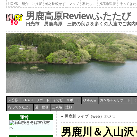
HOME
紹介
ご挨拶
他と比較せず
マップ
私たち。
投稿希望者
行ってきた
男鹿高原Reviewふたたび
日光市 男鹿高原 三依の良さを多くの人達でご案内
未分類
K-RAKI リポート
そでピーリポート
ぴゅん吉
ガンちゃんリポート
ミ
行ってきたよ。
夏
動画
三依姫
遺跡
«
男鹿川ライブ（web）カメラ
運営
男鹿川＆入山沢