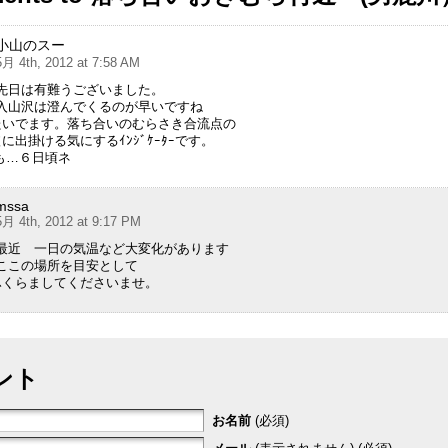
小山のスー
5月 4th, 2012 at 7:58 AM
先日は有難うございました。
入山沢は澄んでくるのが早いですね
たいでます。落ち合いのむらさき合流点の
に出掛ける気にするｲﾝｼﾞｹｰﾀｰです。
も…６日頃ネ
mssa
5月 4th, 2012 at 9:17 PM
最近 一日の気温など大変化があります
ここの場所を目安として
ふくらましてくださいませ。
ント
お名前
(必須)