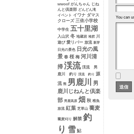
wwoof
がんちゃん
じね
んと倶楽部
どんどん滝
イワナ
ダマス
イベント
You can 
クローズ
三依小学校
五十里湖
中学生
冬
入山沢
川
地蔵岩
堆肥
愛リバー
遊び
放流
新芽
日光の風
日光の景色
景
河川清
桜
春
梅
渓流
掃
渓流 男
源
鹿川 釣り
渓流 釣り
男鹿川
男
流
熊
鹿川じねんと倶楽
畑
部
秋
稚魚
男鹿高原
蕎麦
紅葉
放流
芝草山
釣
解禁
蕎麦刈り
り
雪
鮎