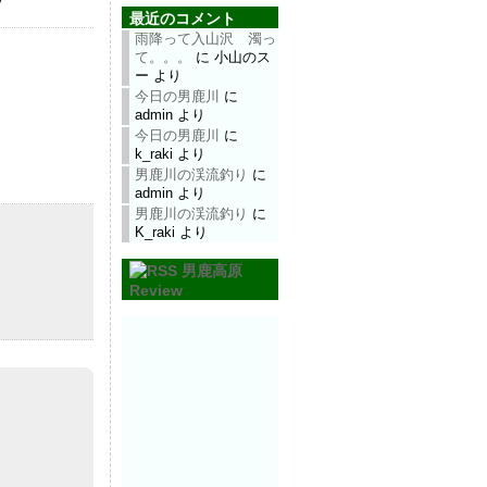
最近のコメント
雨降って入山沢 濁っ
て。。。
に
小山のス
ー
より
今日の男鹿川
に
admin
より
今日の男鹿川
に
k_raki
より
男鹿川の渓流釣り
に
admin
より
男鹿川の渓流釣り
に
K_raki
より
男鹿高原
Review