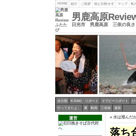
HOME
紹介
ご挨拶
他と比較せず
マップ
私
男鹿高原Revi
日光市 男鹿高原 三依の良さ
未分類
K-RAKI リポート
そでピーリポート
ぴ
行ってきたよ。
夏
動画
三依姫
遺跡
«
水は澄んだ
運営
落ち