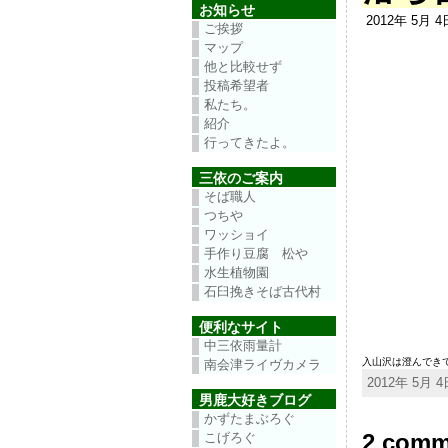
お知らせ
2012年 5月 
ご挨拶
マップ
他と比較せず
投稿希望者
私たち。
紹介
行ってきたよ。
三依のご案内
そば職人
つちや
ワッショイ
手作り豆腐 松や
水生植物園
石臼挽きそば古代村
便利なサイト
中三依雨量計
入山沢は澄んでき
南会津ライヴカメラ
2012年 5月 4日
男鹿大好きブログ
かずたまぶろぐ
2 co
こげろぐ