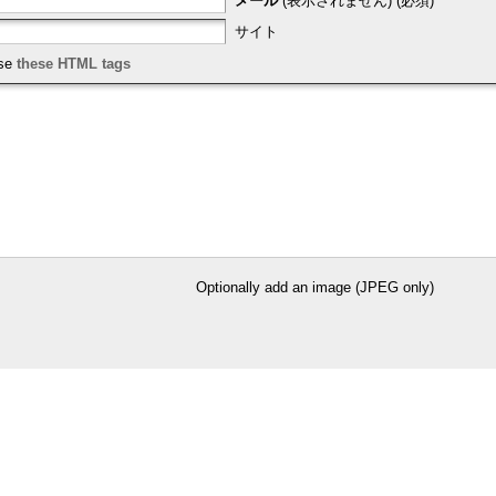
メール
(表示されません) (必須)
サイト
use
these HTML tags
Optionally add an image (JPEG only)