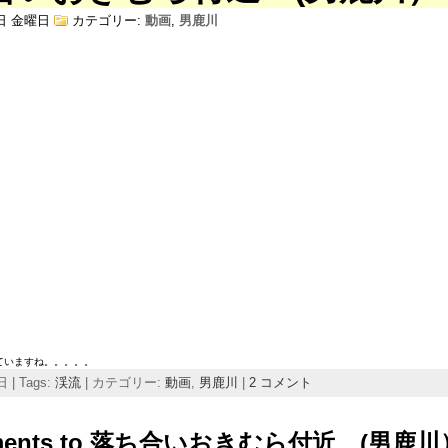
4日 金曜日
カテゴリー:
動画
,
男鹿川
ていますね。。。。。
 | Tags:
渓流
| カテゴリー:
動画
,
男鹿川
|
2 コメント
mments to 落ち合いおきむら付近 (男鹿川