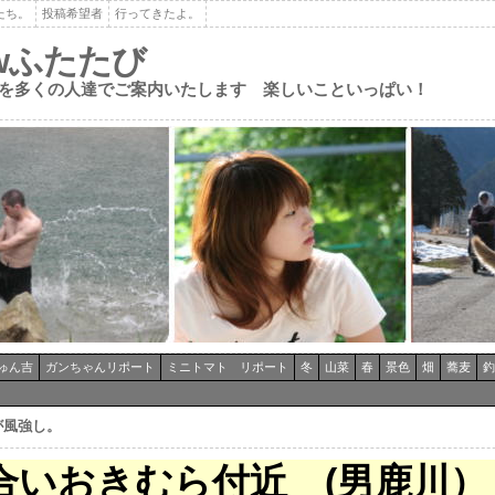
たち。
投稿希望者
行ってきたよ。
ewふたたび
を多くの人達でご案内いたします 楽しいこといっぱい！
ゅん吉
ガンちゃんリポート
ミニトマト リポート
冬
山菜
春
景色
畑
蕎麦
釣
が風強し。
合いおきむら付近 (男鹿川）