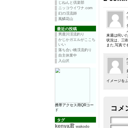
じねんと倶楽部
ニッコウイワナ.com
幻の渓流師
風鱗花山
最近の投稿
男鹿川渓流釣り
来週は伺い
かじかガエルがここち
状況は、三依
いい
また,写真で
落ち合い橋渓流釣り
自主休業中
入山沢
イメージを
携帯アクセス用QRコー
コメ
ド
タグ
kenya君
wakodo