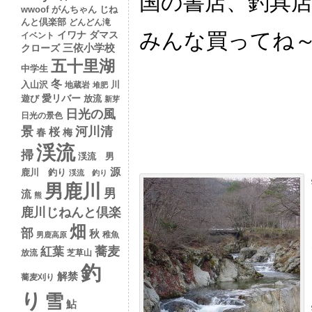
国の書店、釣具
wwoof
がんちゃん
じね
んと倶楽部
どんどん滝
みんな買ってね～ッ(
イワナ
ダマス
イベント
クローズ
三依小学校
五十里湖
中学生
冬
入山沢
川
地蔵岩
堆肥
愛リバー
遊び
放流
新芽
日光の風
日光の景色
景
河川清
桜
春
梅
渓流
掃
渓流 男
源
鹿川 釣り
渓流 釣り
男鹿川
男
流
熊
鹿川じねんと倶楽
畑
部
秋
稚魚
男鹿高原
蕎麦
紅葉
放流
芝草山
釣
解禁
蕎麦刈り
り
雪
鮎