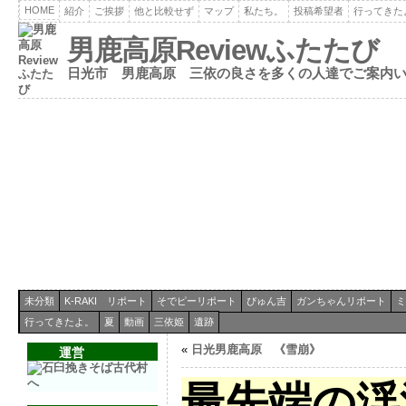
HOME
紹介
ご挨拶
他と比較せず
マップ
私たち。
投稿希望者
行ってきた
男鹿高原Reviewふたたび
日光市 男鹿高原 三依の良さを多くの人達でご案内
未分類
K-RAKI リポート
そでピーリポート
ぴゅん吉
ガンちゃんリポート
ミ
行ってきたよ。
夏
動画
三依姫
遺跡
«
日光男鹿高原 《雪崩》
運営
最先端の渓流