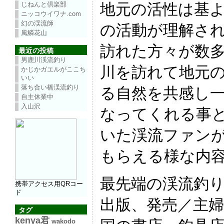
じねんと倶楽部
地元の活性は基
ニッコウイワナ.com
幻の渓流師
の活動が理解さ
風鱗花山
訪れた方々が数
最近の投稿
男鹿川渓流釣り
川を訪れて地元
かじかガエルがここち
いい
落ち合い橋渓流釣り
る自然を共感し
自主休業中
入山沢
なってくれる事
いた渓流ファン
もらえる様な内
最先端の渓流釣り
携帯アクセス用QRコー
ド
出版、発売／主婦
タグ
kenya君
wakodo