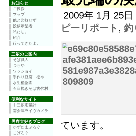
お知らせ
ご挨拶
2009年 1月 25
マップ
他と比較せず
ピーリポート
,
釣
投稿希望者
私たち。
紹介
行ってきたよ。
三依のご案内
そば職人
つちや
ワッショイ
手作り豆腐 松や
水生植物園
石臼挽きそば古代村
便利なサイト
中三依雨量計
南会津ライヴカメラ
男鹿大好きブログ
ています。
かずたまぶろぐ
こげろぐ