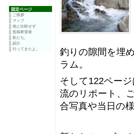
固定ページ
ご挨拶
マップ
他と比較せず
投稿希望者
私たち。
紹介
釣りの隙間を埋
行ってきたよ。
ラム。
そして122ペー
流のリポート、
合写真や当日の様