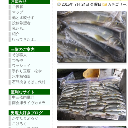
お知らせ
2015年 7月 24日 金曜日
カテゴリー
ご挨拶
マップ
他と比較せず
投稿希望者
私たち。
紹介
行ってきたよ。
三依のご案内
そば職人
つちや
ワッショイ
手作り豆腐 松や
水生植物園
石臼挽きそば古代村
便利なサイト
中三依雨量計
南会津ライヴカメラ
男鹿大好きブログ
かずたまぶろぐ
こげろぐ