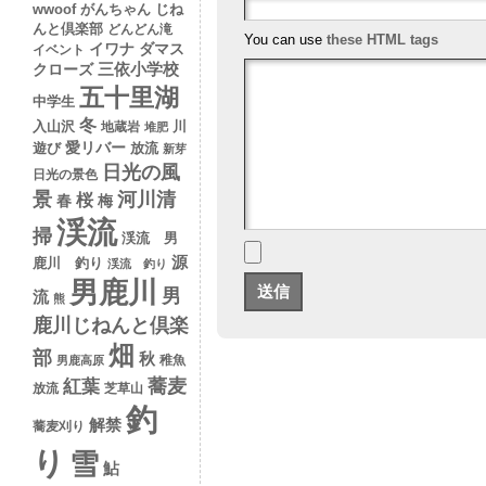
wwoof
がんちゃん
じね
んと倶楽部
どんどん滝
You can use
these HTML tags
イワナ
ダマス
イベント
クローズ
三依小学校
五十里湖
中学生
冬
入山沢
川
地蔵岩
堆肥
愛リバー
遊び
放流
新芽
日光の風
日光の景色
景
河川清
桜
春
梅
渓流
掃
渓流 男
源
鹿川 釣り
渓流 釣り
男鹿川
男
流
熊
鹿川じねんと倶楽
畑
部
秋
稚魚
男鹿高原
蕎麦
紅葉
放流
芝草山
釣
解禁
蕎麦刈り
り
雪
鮎