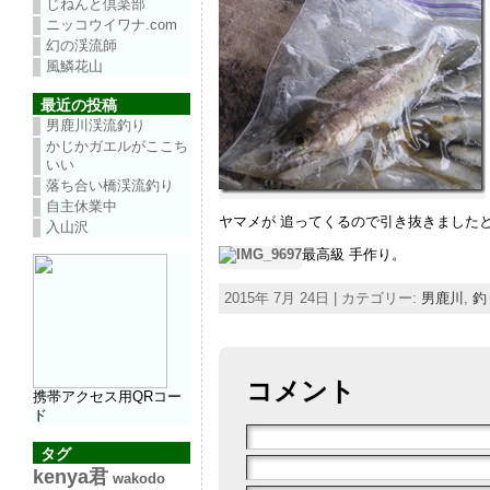
じねんと倶楽部
ニッコウイワナ.com
幻の渓流師
風鱗花山
最近の投稿
男鹿川渓流釣り
かじかガエルがここち
いい
落ち合い橋渓流釣り
自主休業中
ヤマメが 追ってくるので引き抜きました
入山沢
最高級 手作り。
2015年 7月 24日 | カテゴリー:
男鹿川
,
釣
コメント
携帯アクセス用QRコー
ド
タグ
kenya君
wakodo