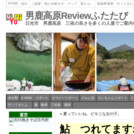
HOME
紹介
ご挨拶
他と比較せず
マップ
私たち。
投稿希望者
行ってきた
男鹿高原Reviewふたたび
日光市 男鹿高原 三依の良さを多くの人達でご案内
未分類
K-RAKI リポート
そでピーリポート
ぴゅん吉
ガンちゃんリポート
ミ
行ってきたよ。
夏
動画
三依姫
遺跡
«
夏っていいね、ビキニな女の子。
運営
鮎 つれてます