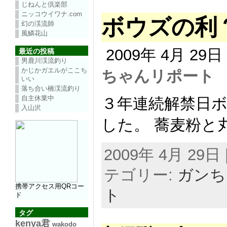
じねんと倶楽部
ニッコウイワナ.com
ボウズの利
幻の渓流師
風鱗花山
2009年 4月 29
最近の投稿
男鹿川渓流釣り
かじかガエルがここち
ちゃんリポート
いい
落ち合い橋渓流釣り
自主休業中
３年連続解禁日
入山沢
した。 蕎麦粉と丸
2009年 4月 29日 |
テゴリー:
ガンち
携帯アクセス用QRコー
ト
ド
タグ
kenya君
wakodo