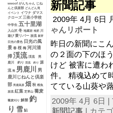
新聞記事
wwoof
がんちゃん
じね
んと倶楽部
どんどん滝
イワナ
ダマス
イベント
2009年 4月 6日
クローズ
三依小学校
五十里湖
中学生
ゃんリポート
冬
入山沢
川
地蔵岩
堆肥
愛リバー
遊び
放流
新芽
日光の風
昨日の新聞にこん
日光の景色
景
河川清
桜
春
梅
の２面の下のほ
渓流
掃
渓流 男
源
けど 被害に遭わ
鹿川 釣り
渓流 釣り
男鹿川
男
流
熊
件。 精魂込めて
鹿川じねんと倶楽
畑
てている山葵や蕗。
部
秋
稚魚
男鹿高原
蕎麦
紅葉
放流
芝草山
釣
2009年 4月 6日 | 
解禁
蕎麦刈り
り
雪
新聞記事
| カテ
鮎