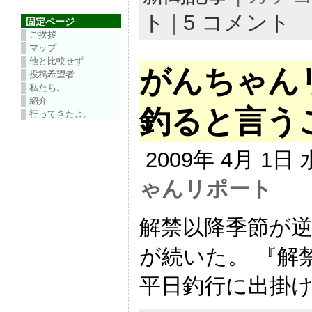
ト
|
5 コメント
固定ページ
ご挨拶
マップ
他と比較せず
がんちゃん
投稿希望者
私たち。
紹介
釣ると言う
行ってきたよ。
2009年 4月 1日
ゃんリポート
解禁以降季節が
が続いた。 『解
平日釣行に出掛ける