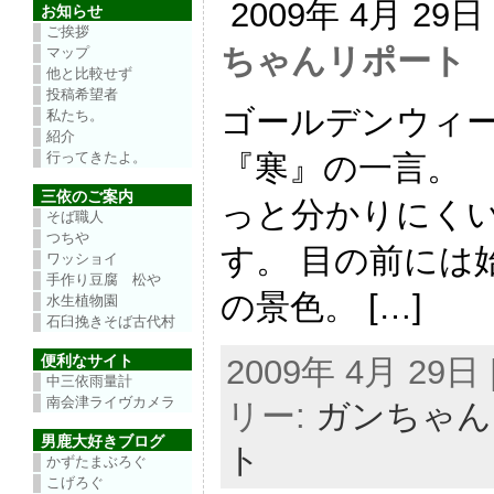
2009年 4月 29
お知らせ
ご挨拶
ちゃんリポート
マップ
他と比較せず
投稿希望者
ゴールデンウィー
私たち。
紹介
『寒』の一言。 
行ってきたよ。
三依のご案内
っと分かりにく
そば職人
つちや
す。 目の前には
ワッショイ
手作り豆腐 松や
の景色。 […]
水生植物園
石臼挽きそば古代村
便利なサイト
2009年 4月 29日 |
中三依雨量計
南会津ライヴカメラ
リー:
ガンちゃん
男鹿大好きブログ
ト
かずたまぶろぐ
こげろぐ