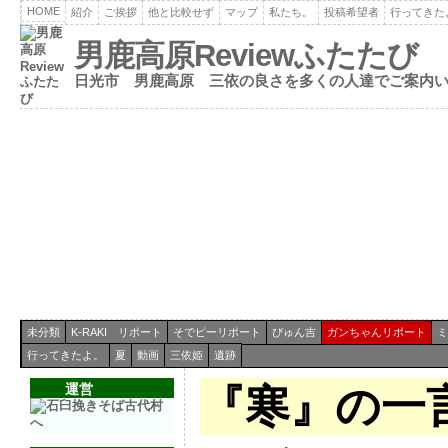
HOME
紹介
ご挨拶
他と比較せず
マップ
私たち。
投稿希望者
行ってきた
男鹿高原Reviewふたたび
日光市 男鹿高原 三依の良さを多くの人達でご案内
未分類
K-RAKI リポート
そでピーリポート
ぴゅん吉
ガンちゃんリポート
ミ
行ってきたよ。
夏
動画
三依姫
遺跡
運営
『寒』の一