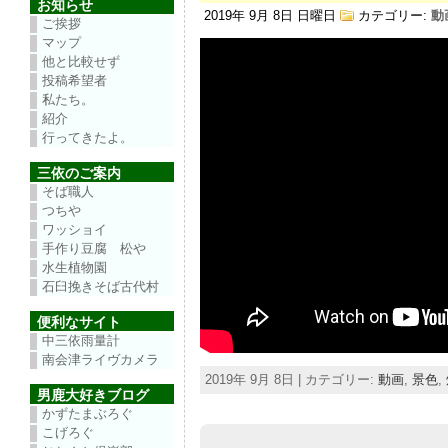
お知らせ
2019年 9月 8日 日曜日
カテゴリー:
動
ご挨拶
マップ
他と比較せず
投稿希望者
私たち。
紹介
行ってきたよ。
三依のご案内
そば職人
つちや
ワッショイ
手作り豆腐 松や
水生植物園
石臼挽きそば古代村
便利なサイト
中三依雨量計
南会津ライヴカメラ
2019年 9月 8日 | カテゴリー:
動画
,
景色
,
男鹿大好きブログ
かずたまぶろぐ
こげろぐ