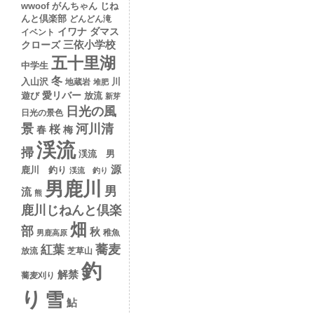
wwoof
がんちゃん
じね
んと倶楽部
どんどん滝
イワナ
ダマス
イベント
クローズ
三依小学校
五十里湖
中学生
冬
入山沢
川
地蔵岩
堆肥
愛リバー
遊び
放流
新芽
日光の風
日光の景色
景
河川清
桜
春
梅
渓流
掃
渓流 男
源
鹿川 釣り
渓流 釣り
男鹿川
男
流
熊
鹿川じねんと倶楽
畑
部
秋
稚魚
男鹿高原
蕎麦
紅葉
放流
芝草山
釣
解禁
蕎麦刈り
り
雪
鮎