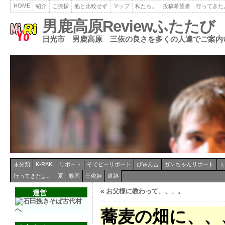
HOME
紹介
ご挨拶
他と比較せず
マップ
私たち。
投稿希望者
行ってきた
男鹿高原Reviewふたたび
日光市 男鹿高原 三依の良さを多くの人達でご案内
未分類
K-RAKI リポート
そでピーリポート
ぴゅん吉
ガンちゃんリポート
ミ
行ってきたよ。
夏
動画
三依姫
遺跡
«
お父様に教わって、、、。
運営
蕎麦の畑に、、