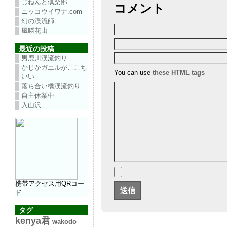
じねんと倶楽部
コメント
ニッコウイワナ.com
幻の渓流師
風鱗花山
最近の投稿
男鹿川渓流釣り
かじかガエルがここち
You can use
these HTML tags
いい
落ち合い橋渓流釣り
自主休業中
入山沢
携帯アクセス用QRコー
ド
タグ
kenya君
wakodo