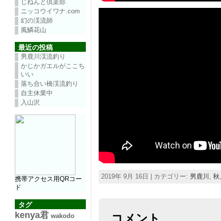
じねんと倶楽部
ニッコウイワナ.com
幻の渓流師
風鱗花山
最近の投稿
男鹿川渓流釣り
かじかガエルがここち
いい
落ち合い橋渓流釣り
自主休業中
入山沢
2019年 9月 16日 | カテゴリー:
男鹿川
,
秋
携帯アクセス用QRコー
ド
タグ
kenya君
コメント
wakodo