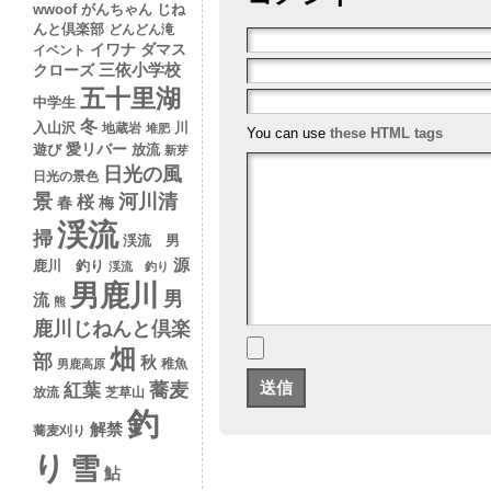
wwoof
がんちゃん
じね
んと倶楽部
どんどん滝
イワナ
ダマス
イベント
クローズ
三依小学校
五十里湖
中学生
冬
入山沢
川
地蔵岩
堆肥
You can use
these HTML tags
愛リバー
遊び
放流
新芽
日光の風
日光の景色
景
河川清
桜
春
梅
渓流
掃
渓流 男
源
鹿川 釣り
渓流 釣り
男鹿川
男
流
熊
鹿川じねんと倶楽
畑
部
秋
稚魚
男鹿高原
蕎麦
紅葉
放流
芝草山
釣
解禁
蕎麦刈り
り
雪
鮎