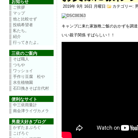
お知らせ
2019年 9月 16日 月曜日
カテゴリー:
ご挨拶
マップ
他と比較せず
投稿希望者
キャンプに来た家族晩ご飯のおかずを調達
私たち。
いい親子関係 すばらしい！！
紹介
行ってきたよ。
三依のご案内
そば職人
つちや
ワッショイ
手作り豆腐 松や
水生植物園
石臼挽きそば古代村
便利なサイト
中三依雨量計
南会津ライヴカメラ
男鹿大好きブログ
かずたまぶろぐ
こげろぐ