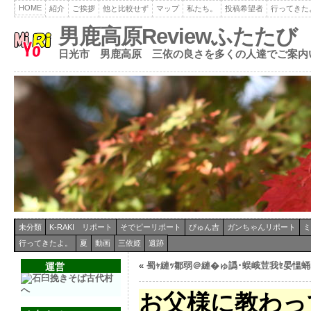
HOME
紹介
ご挨拶
他と比較せず
マップ
私たち。
投稿希望者
行ってきた
男鹿高原Reviewふたたび
日光市 男鹿高原 三依の良さを多くの人達でご案内
未分類
K-RAKI リポート
そでピーリポート
ぴゅん吉
ガンちゃんリポート
ミ
行ってきたよ。
夏
動画
三依姫
遺跡
«
蜀ｬ縺ｯ鄒弱＠縺�ゅ譌･蜈峨荳我ｾ晏慍蛹
運営
お父様に教わっ