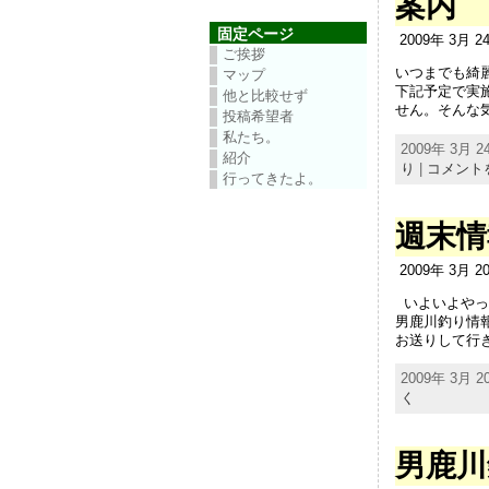
案内
固定ページ
2009年 3月 
ご挨拶
いつまでも綺
マップ
下記予定で実
他と比較せず
せん。そんな気
投稿希望者
私たち。
2009年 3月 24
紹介
り
|
コメント
行ってきたよ。
週末情
2009年 3月 
いよいよやっ
男鹿川釣り情
お送りして行き
2009年 3月 20
く
男鹿川