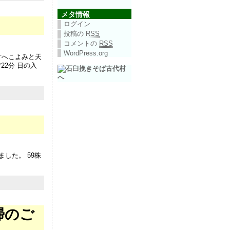
メタ情報
ログイン
投稿の
RSS
コメントの
RSS
WordPress.org
方へこよみと天
2分 日の入
。 59株
掃のご