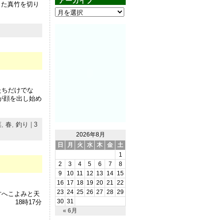
アーカイブ
た真竹を切り
く
たちだけでな
顔を出し始め
菜
,
春
,
釣り
|
3
2026年8月
日
月
火
水
木
金
土
1
2
3
4
5
6
7
8
9
10
11
12
13
14
15
16
17
18
19
20
21
22
23
24
25
26
27
28
29
方へこよみと天
 18時17分
30
31
« 6月