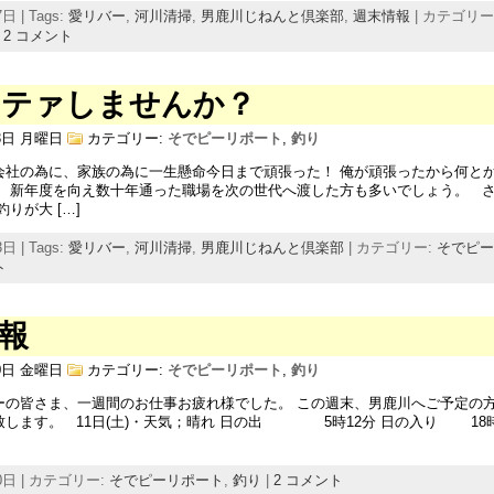
日 | Tags:
愛リバー
,
河川清掃
,
男鹿川じねんと倶楽部
,
週末情報
| カテゴリー
|
2 コメント
ンテァしませんか？
13日 月曜日
カテゴリー:
そでピーリポート
,
釣り
会社の為に、家族の為に一生懸命今日まで頑張った！ 俺が頑張ったから何と
。 新年度を向え数十年通った職場を次の世代へ渡した方も多いでしょう。 さ
りが大 […]
日 | Tags:
愛リバー
,
河川清掃
,
男鹿川じねんと倶楽部
| カテゴリー:
そでピー
ト
報
10日 金曜日
カテゴリー:
そでピーリポート
,
釣り
ーの皆さま、一週間のお仕事お疲れ様でした。 この週末、男鹿川へご予定の
します。 11日(土)・天気；晴れ 日の出 5時12分 日の入り 18時1
10日 | カテゴリー:
そでピーリポート
,
釣り
|
2 コメント