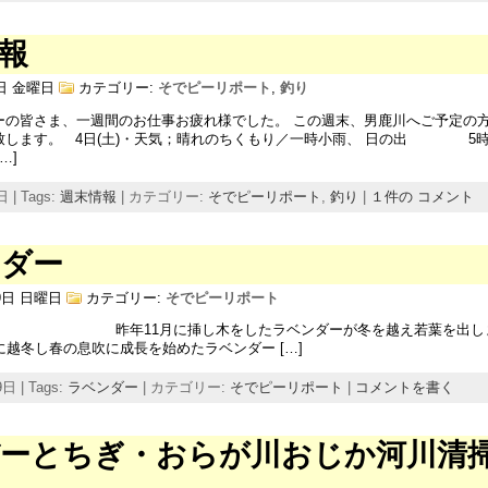
報
3日 金曜日
カテゴリー:
そでピーリポート
,
釣り
ーの皆さま、一週間のお仕事お疲れ様でした。 この週末、男鹿川へご予定の
致します。 4日(土)・天気；晴れのちくもり／一時小雨、 日の出 5時2
…]
 | Tags:
週末情報
| カテゴリー:
そでピーリポート
,
釣り
|
１件の コメント
ンダー
29日 日曜日
カテゴリー:
そでピーリポート
月に挿し木をしたラベンダーが冬を越え若葉を出しました
に越冬し春の息吹に成長を始めたラベンダー […]
日 | Tags:
ラベンダー
| カテゴリー:
そでピーリポート
|
コメントを書く
ーとちぎ・おらが川おじか河川清