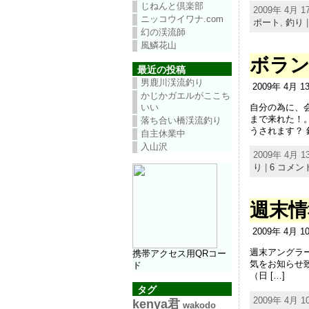
じねんと倶楽部
2009年 4月 17
ニッコウイワナ.com
ポート
,
釣り
幻の渓流師
風鱗花山
ボラ
最近の投稿
男鹿川渓流釣り
2009年 4月 
かじかガエルがここち
自分の為に、
いい
まで来れた！
落ち合い橋渓流釣り
うされます？ 釣
自主休業中
入山沢
2009年 4月 13
り
|
6 コメン
週末情
2009年 4月 
週末アングラ
携帯アクセス用QRコー
気をお知らせ致
ド
（日 […]
タグ
2009年 4月 
kenya君
wakodo