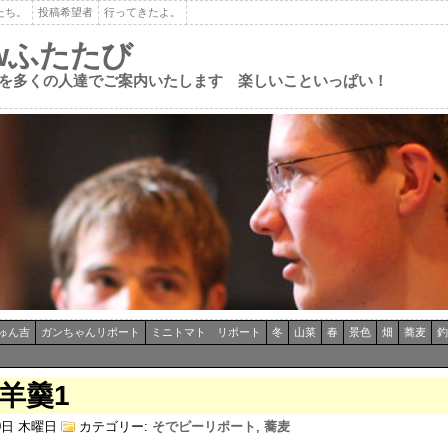
たち。
投稿希望者
行ってきたよ。
ewふたたび
を多くの人達でご案内いたします 楽しいこといっぱい！
ゅん吉
ガンちゃんリポート
ミニトマト リポート
冬
山菜
春
景色
畑
蕎麦
釣
羊羹1
30日 木曜日
カテゴリー:
そでピーリポート
,
蕎麦