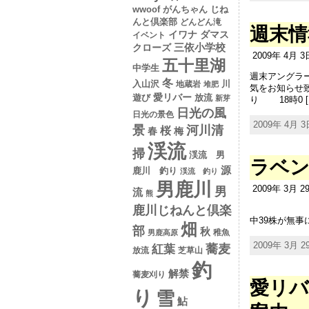
wwoof
がんちゃん
じね
んと倶楽部
どんどん滝
週末情
イワナ
ダマス
イベント
クローズ
三依小学校
2009年 4月 
五十里湖
中学生
週末アングラ
冬
入山沢
川
地蔵岩
堆肥
気をお知らせ
愛リバー
遊び
放流
新芽
り 18時0 [
日光の風
日光の景色
2009年 4月 3日
景
河川清
桜
春
梅
渓流
掃
渓流 男
ラベ
源
鹿川 釣り
渓流 釣り
男鹿川
2009年 3月 
男
流
熊
鹿川じねんと倶楽
昨年11
中39株が無事
畑
部
秋
稚魚
男鹿高原
2009年 3月 29
蕎麦
紅葉
放流
芝草山
釣
解禁
蕎麦刈り
愛リバ
り
雪
鮎