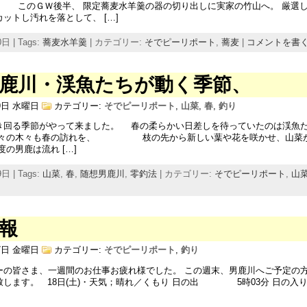
半、 限定蕎麦水羊羹の器の切り出しに実家の竹山へ。 厳選し
ットし汚れを落として、 […]
日 | Tags:
蕎麦水羊羹
| カテゴリー:
そでピーリポート
,
蕎麦
|
コメントを書
鹿川・渓魚たちが動く季節、
29日 水曜日
カテゴリー:
そでピーリポート
,
山菜
,
春
,
釣り
き回る季節がやって来ました。 春の柔らかい日差しを待っていたのは渓魚
の木々も春の訪れを、 枝の先から新しい葉や花を咲かせ、山菜が
度の男鹿は流れ […]
日 | Tags:
山菜
,
春
,
随想男鹿川
,
零釣法
| カテゴリー:
そでピーリポート
,
山
報
17日 金曜日
カテゴリー:
そでピーリポート
,
釣り
ーの皆さま、一週間のお仕事お疲れ様でした。 この週末、男鹿川へご予定の
致します。 18日(土)・天気；晴れ／くもり 日の出 5時03分 日の入り