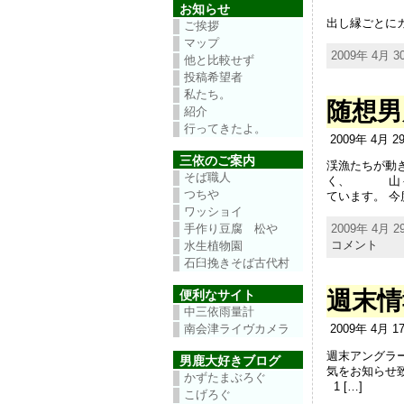
このＧＷ後
お知らせ
出し縁ごとにカ
ご挨拶
マップ
2009年 4月 30
他と比較せず
投稿希望者
私たち。
随想男
紹介
行ってきたよ。
2009年 4月 
三依のご案内
渓漁たちが動
そば職人
く、 山々
つちや
ています。 今
ワッショイ
手作り豆腐 松や
2009年 4月 29
コメント
水生植物園
石臼挽きそば古代村
週末情
便利なサイト
中三依雨量計
南会津ライヴカメラ
2009年 4月 
週末アングラ
男鹿大好きブログ
気をお知らせ
かずたまぶろぐ
1 […]
こげろぐ