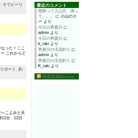
:
そでピーリ
最近のコメント
雨降って入山沢 濁っ
て。。。
に
小山のス
ー
より
今日の男鹿川
に
admin
より
今日の男鹿川
に
k_raki
より
かなった！ここ
男鹿川の渓流釣り
に
ー これからど
admin
より
男鹿川の渓流釣り
に
K_raki
より
リポート
,
釣
男鹿高原Review
方へこよみと天
1分 12日