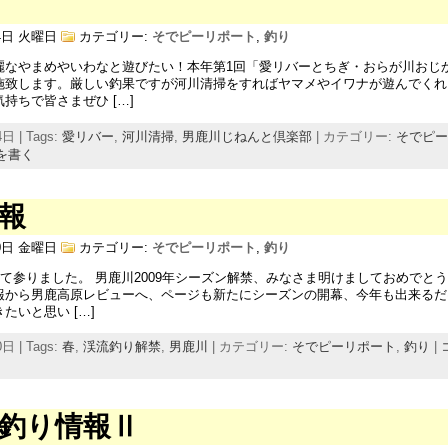
24日 火曜日
カテゴリー:
そでピーリポート
,
釣り
麗なやまめやいわなと遊びたい！本年第1回「愛リバーとちぎ・おらが川おじ
施致します。厳しい釣果ですが河川清掃をすればヤマメやイワナが遊んでくれ
持ちで皆さまぜひ […]
日 | Tags:
愛リバー
,
河川清掃
,
男鹿川じねんと倶楽部
| カテゴリー:
そでピー
を書く
報
20日 金曜日
カテゴリー:
そでピーリポート
,
釣り
て参りました。 男鹿川2009年シーズン解禁、みなさま明けましておめでと
報から男鹿高原レビューへ、ページも新たにシーズンの開幕、今年も出来るだ
たいと思い […]
日 | Tags:
春
,
渓流釣り解禁
,
男鹿川
| カテゴリー:
そでピーリポート
,
釣り
|
釣り情報Ⅱ