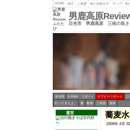
HOME
紹介
ご挨拶
他と比較せず
マップ
私
男鹿高原Revi
日光市 男鹿高原 三依の良さ
未分類
K-RAKI リポート
そでピーリポート
ぴ
行ってきたよ。
夏
動画
三依姫
遺跡
蕎麦水
運営
2009年 4月 